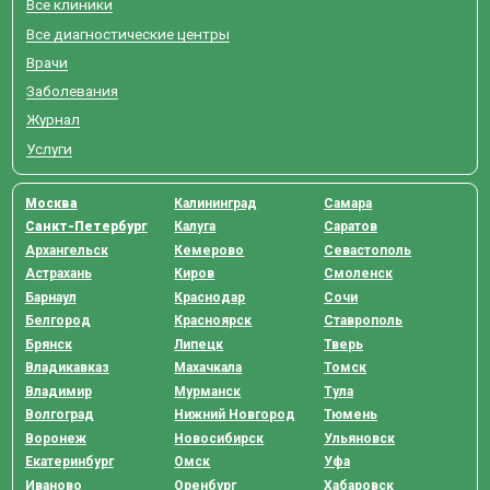
Все клиники
Все диагностические центры
Врачи
Заболевания
Журнал
Услуги
Москва
Калининград
Самара
Санкт-Петербург
Калуга
Саратов
Архангельск
Кемерово
Севастополь
Астрахань
Киров
Смоленск
Барнаул
Краснодар
Сочи
Белгород
Красноярск
Ставрополь
Брянск
Липецк
Тверь
Владикавказ
Махачкала
Томск
Владимир
Мурманск
Тула
Волгоград
Нижний Новгород
Тюмень
Воронеж
Новосибирск
Ульяновск
Екатеринбург
Омск
Уфа
Иваново
Оренбург
Хабаровск