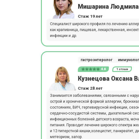
Мишарина Людмила
Стаж 19 лет
Специалист широкого профиля по лечению аллер
как крапивница, пищевая, лекарственная, инсек
инфекции и др.
гастроэнтеролог
иммуноло
4.8
1 отзыв
Кузнецова Оксана 
Стаж 28 лет
Занимается заболеваниями, связанными с нару
острой и хронической формой аллергии, бронхи
состояниях, ВИЧ, герпевирусной инфекции, сез
сердечно-сосудистой системы, дыхательной сис
инфекционных болезней детского возраста, моч
питания. Проводит лечение широкого спектра же
и 12-типерстной кишки,холецистит, панкреатит, д
метеоризм, запор.