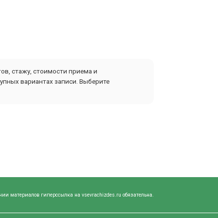
ов, стажу, стоимости приема и
упных вариантах записи. Выберите
нии материалов гиперссылка на vsevrachizdes.ru обязательна.