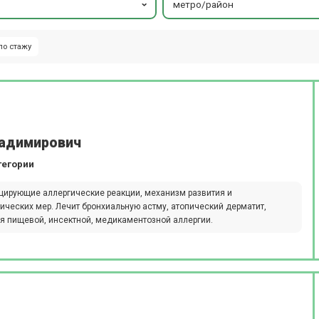
метро/район
по стажу
ладимирович
тегории
оцирующие аллергические реакции, механизм развития и
ческих мер. Лечит бронхиальную астму, атопический дерматит,
я пищевой, инсектной, медикаментозной аллергии.