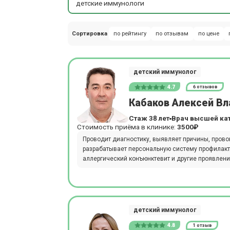
детские иммунологи
Сортировка
по рейтингу
по отзывам
по цене
детский иммунолог
4.7
6 отзывов
Кабаков Алексей В
Стаж 38 лет
Врач высшей ка
Стоимость приёма в клинике:
3500₽
Проводит диагностику, выявляет причины, пров
разрабатывает персональную систему профилакти
аллергический конъюнктевит и другие проявлени
детский иммунолог
4.8
1 отзыв