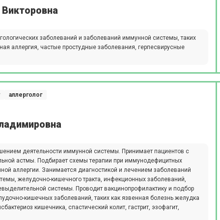
 Викторовна
гологических заболеваний и заболеваний иммунной системы, таких
тная аллергия, частые простудные заболевания, герпесвирусные
г
аллерголог
Владимировна
шением деятельности иммунной системы. Принимает пациентов с
альной астмы. Подбирает схемы терапии при иммунодефицитных
онной аллергии. Занимается диагностикой и лечением заболеваний
темы, желудочно-кишечного тракта, инфекционных заболеваний,
евыделительной системы. Проводит вакцинопрофилактику и подбор
лудочно-кишечных заболеваний, таких как язвенная болезнь желудка
исбактериоз кишечника, спастический колит, гастрит, эзофагит,