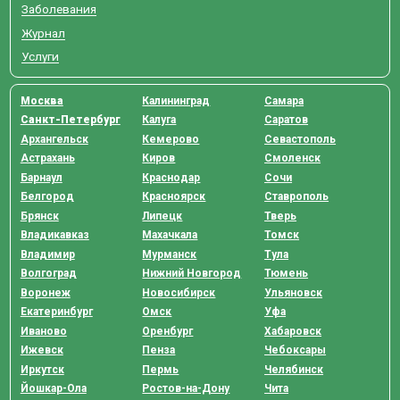
Заболевания
Журнал
Услуги
Москва
Калининград
Самара
Санкт-Петербург
Калуга
Саратов
Архангельск
Кемерово
Севастополь
Астрахань
Киров
Смоленск
Барнаул
Краснодар
Сочи
Белгород
Красноярск
Ставрополь
Брянск
Липецк
Тверь
Владикавказ
Махачкала
Томск
Владимир
Мурманск
Тула
Волгоград
Нижний Новгород
Тюмень
Воронеж
Новосибирск
Ульяновск
Екатеринбург
Омск
Уфа
Иваново
Оренбург
Хабаровск
Ижевск
Пенза
Чебоксары
Иркутск
Пермь
Челябинск
Йошкар-Ола
Ростов-на-Дону
Чита