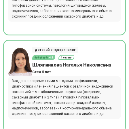
сахарный диабет 1 и 2 типа), патология гипоталамо-
гипофизарной системы, патология щитовидной железы,
надпочечников, заболевания костно-минерального обмена,
скрининг поздних осложнений сахарного диабета и др.
детский эндокринолог
4.2
1 отзыв
Шляпникова Наталья Николаевна
Стаж 5 лет
Владение современными методами профилактики,
диагностики и лечения пациентов с различной эндокринной
патологией – метаболические нарушения (ожирение,
сахарный диабет 1 и 2 типа), патология гипоталамо-
гипофизарной системы, патология щитовидной железы,
надпочечников, заболевания костно-минерального обмена,
скрининг поздних осложнений сахарного диабета и др.