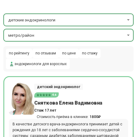
детские эндокринологи
метро/район
по рейтингу
по отзывам
по цене
по стажу
эндокринологи для взрослых
детский эндокринолог
4.6
Сняткова Елена Вадимовна
Стаж 17 лет
Стоимость приёма в клинике:
1800₽
В качестве детского врача-эндокринолога принимает детей с
рождения до 18 лет с заболеваниями сердечно-сосудистой
системы: сахарным диабетом; заболеваниями щитовидной