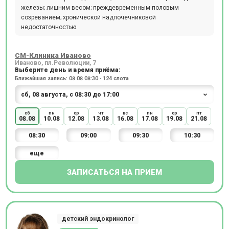
железы; лишним весом; преждевременным половым
созреванием; хронической надпочечниковой
недостаточностью.
СМ-Клиника Иваново
Иваново, пл.Революции, 7
Выберите день и время приёма:
Ближайшая запись: 08.08 08:30 · 124 слота
сб
пн
ср
чт
вс
пн
ср
пт
08.08
10.08
12.08
13.08
16.08
17.08
19.08
21.08
08:30
09:00
09:30
10:30
еще
ЗАПИСАТЬСЯ НА ПРИЕМ
детский эндокринолог