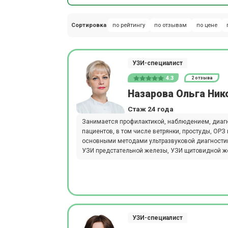
Сортировка
по рейтингу
по отзывам
по цене
УЗИ-специалист
4.3
2 отзыва
Назарова Ольга Ник
Стаж 24 года
Занимается профилактикой, наблюдением, диагн
пациентов, в том числе ветрянки, простуды, ОРЗ 
основными методами ультразвуковой диагностик
УЗИ предстательной железы, УЗИ щитовидной же
УЗИ-специалист