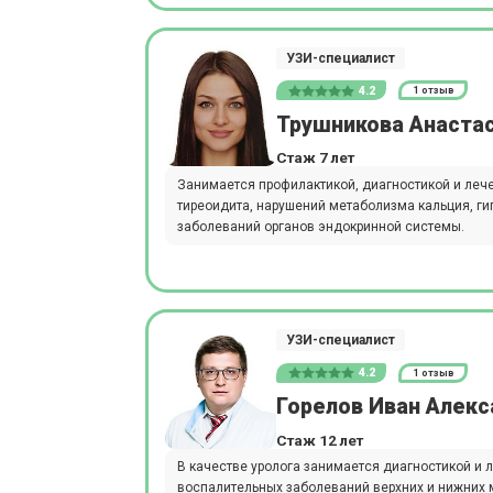
УЗИ-специалист
4.2
1 отзыв
Трушникова Анаста
Стаж 7 лет
Занимается профилактикой, диагностикой и леч
тиреоидита, нарушений метаболизма кальция, гип
заболеваний органов эндокринной системы.
УЗИ-специалист
4.2
1 отзыв
Горелов Иван Алек
Стаж 12 лет
В качестве уролога занимается диагностикой и
воспалительных заболеваний верхних и нижних 