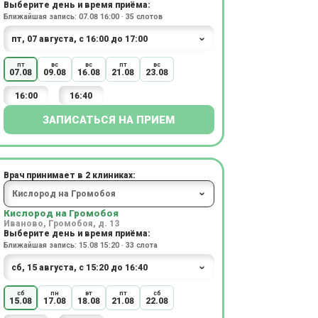
Выберите день и время приёма:
Ближайшая запись: 07.08 16:00 · 35 слотов
пт
вс
вс
пт
вс
07.08
09.08
16.08
21.08
23.08
16:00
16:40
ЗАПИСАТЬСЯ НА ПРИЕМ
Врач принимает в 2 клиниках:
Кислород на Громобоя
Иваново, Громобоя, д. 13
Выберите день и время приёма:
Ближайшая запись: 15.08 15:20 · 33 слота
сб
пн
вт
пт
сб
15.08
17.08
18.08
21.08
22.08