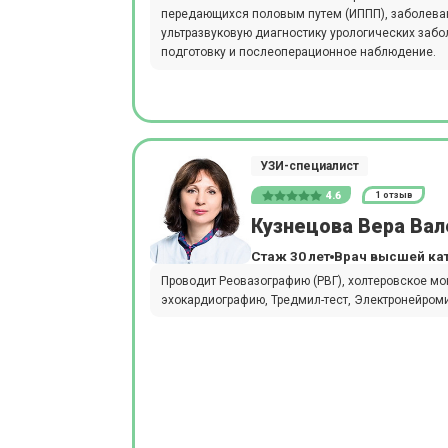
передающихся половым путем (ИППП), заболева
ультразвуковую диагностику урологических забо
подготовку и послеоперационное наблюдение.
УЗИ-специалист
4.6
1 отзыв
Кузнецова Вера Вал
Стаж 30 лет
Врач высшей ка
Проводит Реовазографию (РВГ), холтеровское м
эхокардиографию, Тредмил-тест, Электронейром