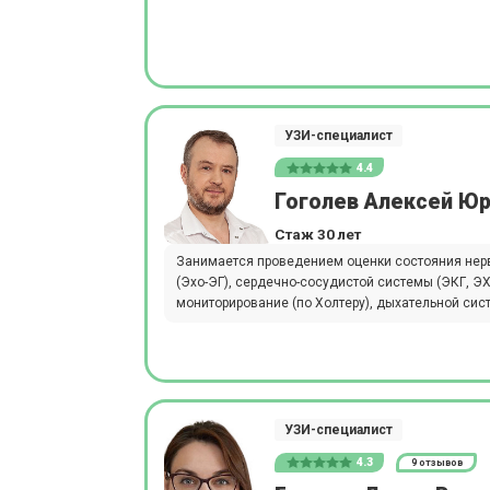
УЗИ-специалист
4.4
Гоголев Алексей Ю
Стаж 30 лет
Занимается проведением оценки состояния нер
(Эхо-ЭГ), сердечно-сосудистой системы (ЭКГ, Э
мониторирование (по Холтеру), дыхательной сис
УЗИ-специалист
4.3
9 отзывов