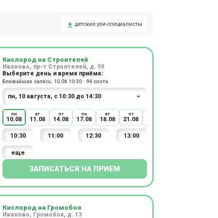
детские узи-специалисты
Кислород на Строителей
Иваново, пр-т Строителей, д. 59
Выберите день и время приёма:
Ближайшая запись: 10.08 10:30 · 94 слота
пн
вт
пт
пн
вт
пт
пн
вт
10.08
11.08
14.08
17.08
18.08
21.08
24.08
25.08
10:30
11:00
12:30
13:00
еще
ЗАПИСАТЬСЯ НА ПРИЕМ
Кислород на Громобоя
Иваново, Громобоя, д. 13