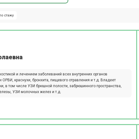
по стажу
олаевна
остикой и лечением заболеваний всех внутренних органов
и ОРВИ, краснухи, бронхита, пищевого отравления и т.д. Владеет
и, в том числе УЗИ брюшной полости, забрюшинного пространства,
лезы, УЗИ молочных желез и т.д.