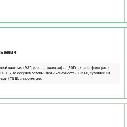
рьевич
вной системы (ЭЭГ, реоэнцефалография (РЭГ), эхоэнцефалография
ХО-КГ, УЗИ сосудов головы, шеи и конечностей, СМАД, суточное ЭКГ
темы (ФВД), спирометрия.