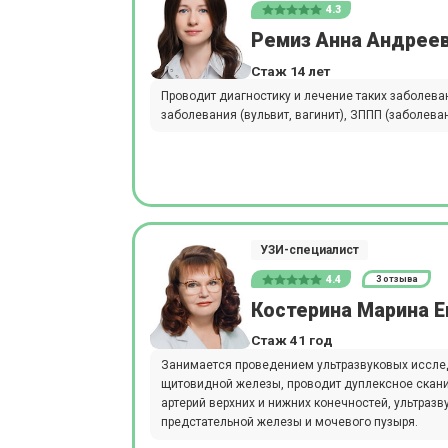
4.3
Ремиз Анна Андрее
Стаж 14 лет
Проводит диагностику и лечение таких заболева
заболевания (вульвит, вагинит), ЗППП (заболев
УЗИ-специалист
4.4
3 отзыва
Костерина Марина Е
Стаж 41 год
Занимается проведением ультразвуковых исслед
щитовидной железы, проводит дуплексное скани
артерий верхних и нижних конечностей, ультраз
предстательной железы и мочевого пузыря.