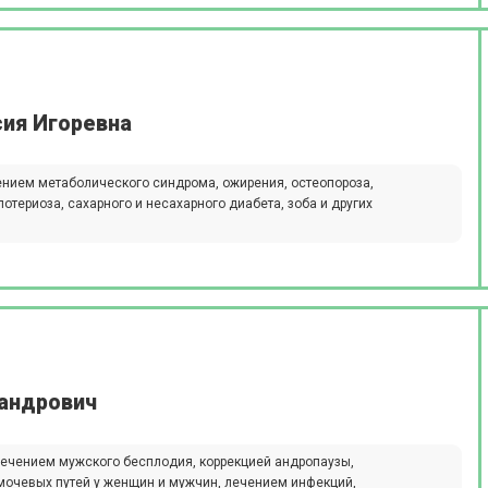
сия Игоревна
ением метаболического синдрома, ожирения, остеопороза,
отериоза, сахарного и несахарного диабета, зоба и других
сандрович
 лечением мужского бесплодия, коррекцией андропаузы,
мочевых путей у женщин и мужчин, лечением инфекций,