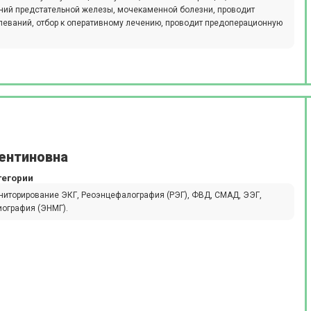
ний предстательной железы, мочекаменной болезни, проводит
леваний, отбор к оперативному лечению, проводит предоперационную
ентиновна
тегории
ониторирование ЭКГ, Реоэнцефалография (РЭГ), ФВД, СМАД, ЭЭГ,
иография (ЭНМГ).