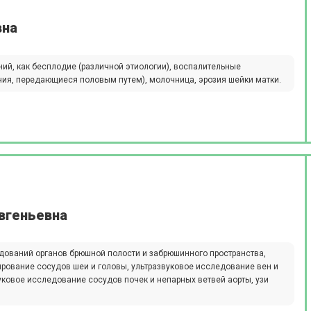
вна
ний, как бесплодие (различной этиологии), воспалительные
ания, передающиеся половым путем), молочница, эрозия шейки матки.
вгеньевна
ований органов брюшной полости и забрюшинного пространства,
рование сосудов шеи и головы, ультразвуковое исследование вен и
вуковое исследование сосудов почек и непарных ветвей аорты, узи