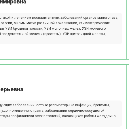
димировна
стикой и лечением воспалительных заболеваний органов малого таза,
ологии, миомы матки различной локализации, климактерических
одит УЗИ брюшной полости, УЗИ молочных желез, УЗИ мочевого
ЗИ предстательной железы (простаты), УЗИ щитовидной железы,
лерьевна
дующих заболеваний: острые респираторные инфекции, бронхиты,
лудочно-кишечного тракта, заболевания сердечно-сосудистой
методы профилактики всех патологий, касающихся работы желудочно-