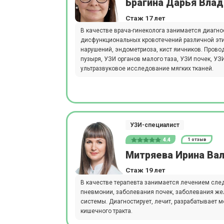
Брагина Дарья Вла
Стаж 17 лет
В качестве врача-гинеколога занимается диагно
дисфункциональных кровотечений различной эти
нарушений, эндометриоза, кист яичников. Пров
пузыря, УЗИ органов малого таза, УЗИ почек, У
ультразвуковое исследование мягких тканей.
УЗИ-специалист
4.4
1 отзыв
Митряева Ирина Ва
Стаж 19 лет
В качестве терапевта занимается лечением сле
пневмонии, заболевания почек, заболевания же
системы. Диагностирует, лечит, разрабатывает 
кишечного тракта.