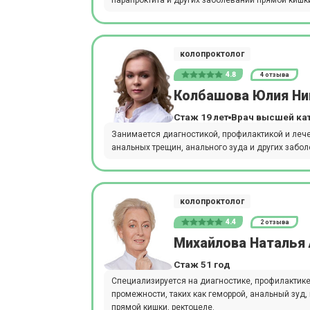
колопроктолог
4.8
4 отзыва
Колбашова Юлия Ни
Стаж 19 лет
Врач высшей ка
Занимается диагностикой, профилактикой и лече
анальных трещин, анального зуда и других забо
колопроктолог
4.4
2 отзыва
Михайлова Наталья
Стаж 51 год
Специализируется на диагностике, профилактике
промежности, таких как геморрой, анальный зуд
прямой кишки, ректоцеле.