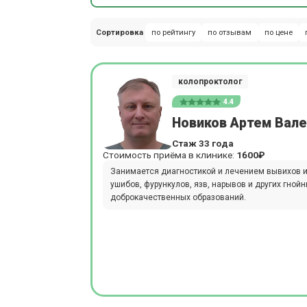
Сортировка
по рейтингу
по отзывам
по цене
колопроктолог
4.4
Новиков Артем Вал
Стаж 33 года
Стоимость приёма в клинике:
1600₽
Занимается диагностикой и лечением вывихов и
ушибов, фурункулов, язв, нарывов и других гной
доброкачественных образований.