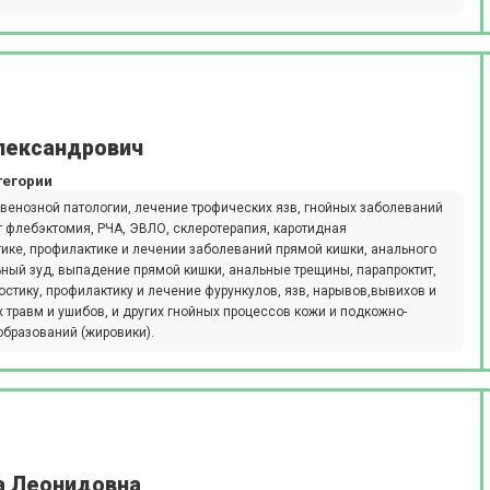
лександрович
тегории
 венозной патологии, лечение трофических язв, гнойных заболеваний
т флебэктомия, РЧА, ЭВЛО, склеротерапия, каротидная
ике, профилактике и лечении заболеваний прямой кишки, анального
льный зуд, выпадение прямой кишки, анальные трещины, парапроктит,
остику, профилактику и лечение фурункулов, язв, нарывов,вывихов и
 травм и ушибов, и других гнойных процессов кожи и подкожно-
образований (жировики).
а Леонидовна