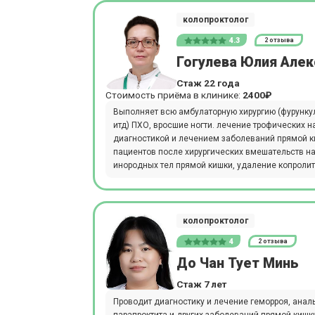
колопроктолог
4.3
2 отзыва
Гогулева Юлия Але
Стаж 22 года
Стоимость приёма в клинике:
2400₽
Выполняет всю амбулаторную хирургию (фурунку
итд) ПХО, вросшие ногти. лечение трофических 
диагностикой и лечением заболеваний прямой к
пациентов после хирургических вмешательств н
инородных тел прямой кишки, удаление копролит
колопроктолог
4
2 отзыва
До Чан Тует Минь
Стаж 7 лет
Проводит диагностику и лечение геморроя, анал
парапроктита и других заболеваний прямой кишк