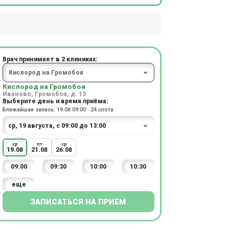
Врач принимает в 2 клиниках:
Кислород на Громобоя
Иваново, Громобоя, д. 13
Выберите день и время приёма:
Ближайшая запись: 19.08 09:00 · 24 слота
ср
пт
ср
19.08
21.08
26.08
09:00
09:30
10:00
10:30
еще
ЗАПИСАТЬСЯ НА ПРИЕМ