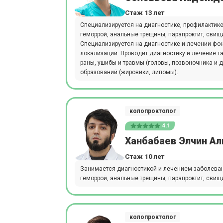
Стаж 13 лет
Специализируется на диагностике, профилактике
геморрой, анальные трещины, парапроктит, свищ
Специализируется на диагностике и лечении фо
локализаций. Проводит диагностику и лечение т
раны, ушибы и травмы (головы, позвоночника и 
образований (жировики, липомы).
колопроктолог
4.1
Ханбабаев Элчин Ал
Стаж 10 лет
Занимается диагностикой и лечением заболевани
геморрой, анальные трещины, парапроктит, свищ
колопроктолог