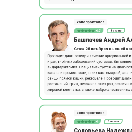
колопроктолог
4.7
1 отзыв
Башлачев Андрей А
Стаж 26 лет
Врач высшей ка
Проводит диагностику и лечение артериальной и
и ран, гнойных заболеваний суставов. Выполняе
эндартерэктомия. Специализируется на диагност
канала и промежности, таких как геморрой, ана
свищи прямой кишки, ректоцеле. Проводит диагн
растяжений, грыж, незаживающих ран, различных
жировой клетчатки, а также доброкачественных 
колопроктолог
4
1 отзыв
Соловьева Надежд