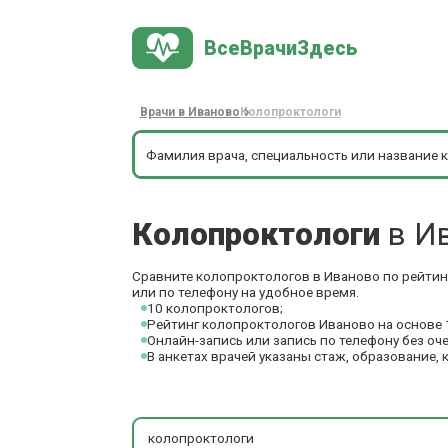
ВсеВрачиЗдесь
Врачи в Иваново
Колопроктологи
Колопроктологи
в И
Сравните колопроктологов в Иваново по рейтинг
или по телефону на удобное время.
10 колопроктологов;
Рейтинг колопроктологов Иваново на основе 
Онлайн-запись или запись по телефону без оч
В анкетах врачей указаны стаж, образование, 
колопроктологи