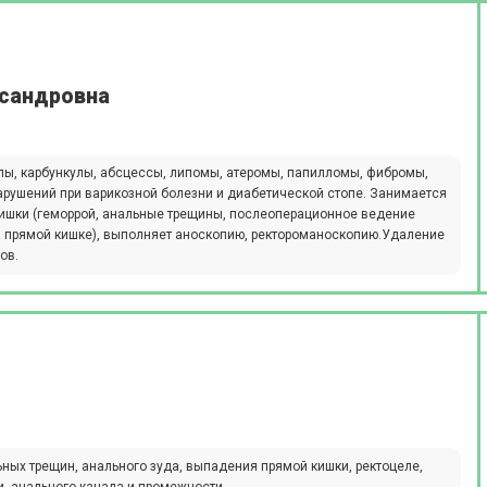
ксандровна
лы, карбункулы, абсцессы, липомы, атеромы, папилломы, фибромы,
нарушений при варикозной болезни и диабетической стопе. Занимается
ишки (геморрой, анальные трещины, послеоперационное ведение
а прямой кишке), выполняет аноскопию, ректороманоскопию.Удаление
ов.
ьных трещин, анального зуда, выпадения прямой кишки, ректоцеле,
и, анального канала и промежности