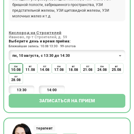
брюшной полости, забрюшинного пространства, УЗИ
предстательной железы, УЗИ щитовидной железы, УЗИ
молочных желез и т.д.
Кислород на Строителей
Иваново, пр-т Строителей, д. 59
Выберите день и время приёма:
Ближайшая запись: 10.08 13:30 · 99 слотов
пн
вт
пт
пн
вт
пт
пн
вт
10.08
11.08
14.08
17.08
18.08
21.08
24.08
25.08
пт
28.08
13:30
14:00
ЗАПИСАТЬСЯ НА ПРИЕМ
терапевт