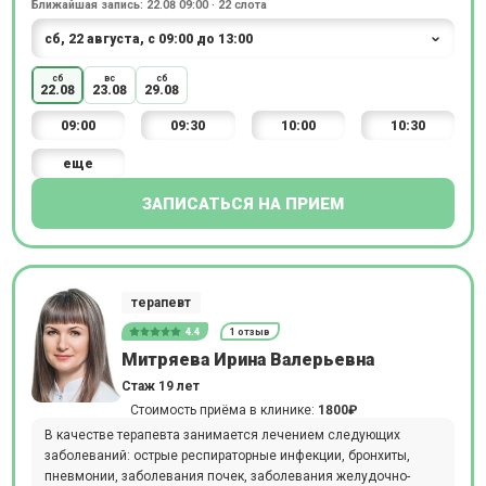
Ближайшая запись: 22.08 09:00 · 22 слота
сб
вс
сб
22.08
23.08
29.08
09:00
09:30
10:00
10:30
еще
ЗАПИСАТЬСЯ НА ПРИЕМ
терапевт
4.4
1 отзыв
Митряева Ирина Валерьевна
Стаж 19 лет
Стоимость приёма в клинике:
1800₽
В качестве терапевта занимается лечением следующих
заболеваний: острые респираторные инфекции, бронхиты,
пневмонии, заболевания почек, заболевания желудочно-