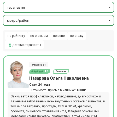
терапевты
метро/район
по рейтингу
по отзывам
по цене
по стажу
детские терапевты
терапевт
4.3
2 отзыва
Назарова Ольга Николаевна
Стаж 24 года
Стоимость приёма в клинике:
1600₽
Занимается профилактикой, наблюдением, диагностикой и
лечением заболеваний всех внутренних органов пациентов, в
том числе ветрянки, простуды, ОРЗ и ОРВИ, краснухи,
бронхита, пищевого отравления и т.д. Владеет основными
методами ультразвуковой диагностики, в том числе УЗИ