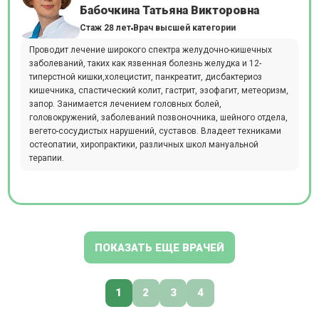
Бабочкина Татьяна Викторовна
Стаж 28 лет
Врач высшей категории
Проводит лечение широкого спектра желудочно-кишечных
заболеваний, таких как язвенная болезнь желудка и 12-
типерстной кишки,холецистит, панкреатит, дисбактериоз
кишечника, спастический колит, гастрит, эзофагит, метеоризм,
запор. Занимается лечением головных болей,
головокружений, заболеваний позвоночника, шейного отдела,
вегето-сосудистых нарушений, суставов. Владеет техниками
остеопатии, хиропрактики, различных школ мануальной
терапии.
ПОКАЗАТЬ ЕЩЕ ВРАЧЕЙ
1
2
3
4