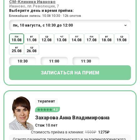
СМ-Клиника Иваново
Иваново, пл.Революции, 7
Выберите день и время приёма:
Ближайшая запись: 10.08 10:30 · 126 слотов
пн
вт
ср
чт
пт
пн
вт
ср
10.08
11.08
12.08
13.08
14.08
17.08
18.08
19.08
вт
ср
25.08
26.08
10:30
11:00
11:30
ЗАПИСАТЬСЯ НА ПРИЕМ
терапевт
4.2
Захарова Анна Владимировна
Стаж 10 лет
Стоимость приёма в клинике:
1500₽
1275₽
Осмотр пациентов терапевтического и эндокринологического