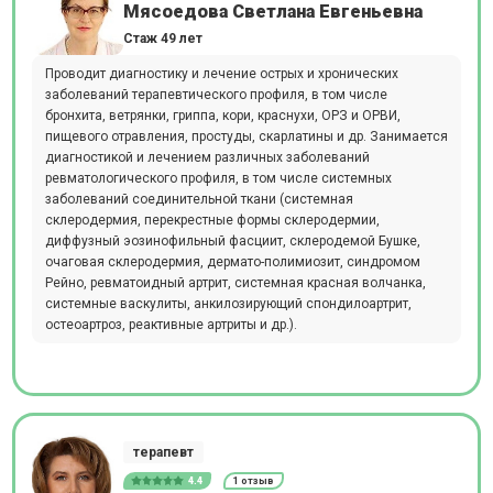
Мясоедова Светлана Евгеньевна
Стаж 49 лет
Проводит диагностику и лечение острых и хронических
заболеваний терапевтического профиля, в том числе
бронхита, ветрянки, гриппа, кори, краснухи, ОРЗ и ОРВИ,
пищевого отравления, простуды, скарлатины и др. Занимается
диагностикой и лечением различных заболеваний
ревматологического профиля, в том числе системных
заболеваний соединительной ткани (системная
склеродермия, перекрестные формы склеродермии,
диффузный эозинофильный фасциит, склеродемой Бушке,
очаговая склеродермия, дермато-полимиозит, синдромом
Рейно, ревматоидный артрит, системная красная волчанка,
системные васкулиты, анкилозирующий спондилоартрит,
остеоартроз, реактивные артриты и др.).
терапевт
4.4
1 отзыв