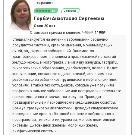
терапевт
4.4
2 отзыва
Горбач Анастасия Сергеевна
Стаж 20 лет
Стоимость приёма в клинике:
1400₽
1190₽
Специализируется на лечении заболеваний сердечно-
сосудистой системы, органов дыхания, мочевыводящих
путей, эндокринных заболеваний. Занимается
диагностированием, лечением и профилактикой патологий
желудочно-кишечного тракта. Лечит язву желудка, гастриты,
онкологические образования, дисбактериоз, полипы. Ведет
консультации, связанные с диагностикой, лечением или
реабилитацией работников, трудящихся в неблагоприятных
условиях, а также тех сотрудников, которые уже получили
профессиональное заболевание или пострадали в результате
производственного несчастного случая. Проводит
предварительные и периодические медицинские осмотры.
Врач ультразвуковой диагностики. Проводит ультразвуковое
исследование органов брюшной полости и забрюшинного
пространства, гинекологии, урологии, мочевыделительной
системы, щитовидной железы, молочных желез,
лимфатической системы.