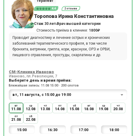
терапевт
4.4
2 отзыва
Торопова Ирина Константиновна
Стаж 30 лет
Врач высшей категории
Стоимость приёма в клинике:
1800₽
Проводит диагностику и лечение острых и хронических
заболеваний терапевтического профиля, в том числе
бронхита, ветрянки, гриппа, кори, краснухи, ОРЗ и ОРВИ,
пищевого отравления, простуды, скарлатины и др.
СМ-Клиника Иваново
Иваново, пл.Революции, 7
Выберите день и время приёма:
Ближайшая запись: 11.08 15:00 · 200 слотов
вт
ср
чт
пт
сб
вт
ср
чт
11.08
12.08
13.08
14.08
15.08
18.08
19.08
20.08
пт
сб
21.08
22.08
15:00
16:30
17:00
18:00