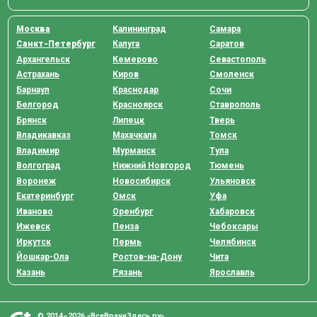
Москва
Калининград
Самара
Санкт-Петербург
Калуга
Саратов
Архангельск
Кемерово
Севастополь
Астрахань
Киров
Смоленск
Барнаул
Краснодар
Сочи
Белгород
Красноярск
Ставрополь
Брянск
Липецк
Тверь
Владикавказ
Махачкала
Томск
Владимир
Мурманск
Тула
Волгоград
Нижний Новгород
Тюмень
Воронеж
Новосибирск
Ульяновск
Екатеринбург
Омск
Уфа
Иваново
Оренбург
Хабаровск
Ижевск
Пенза
Чебоксары
Иркутск
Пермь
Челябинск
Йошкар-Ола
Ростов-на-Дону
Чита
Казань
Рязань
Ярославль
© 2014–2026 «ВсеВрачиЗдесь.ру»