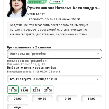
4.1
1 отзыв
Ружевникова Наталья Александровна
Стаж 12 лет
Стоимость приёма в клинике:
1500₽
Ведет пациентов терапевтического профиля, имеющих
патологию сердечно-сосудистой системы, желудочно-
кишечного тракта, дыхательной, эндокринной системы.
Врач принимает в 2 клиниках:
Кислород на Громобоя
Иваново, Громобоя, д. 13
Выберите день и время приёма:
Ближайшая запись: 11.08 09:00 · 22 слота
вт
вт
сб
вт
11.08
18.08
22.08
25.08
09:00
09:30
10:30
11:00
еще