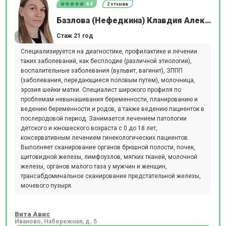
4.4
2 отзыва
Базлова (Нефедкина) Клавдия Александровна
Стаж 21 год
Специализируется на диагностике, профилактике и лечении
таких заболеваний, как бесплодие (различной этиологии),
воспалительные заболевания (вульвит, вагинит), ЗППП
(заболевания, передающиеся половым путем), молочница,
эрозия шейки матки. Специалист широкого профиля по
проблемам невынашивания беременности, планированию и
ведению беременности и родов, а также ведению пациенток в
послеродовой период. Занимается лечением патологии
детского и юношеского возраста c 0 до 18 лет,
консервативным лечением гинекологических пациентов.
Выполняет сканирование органов брюшной полости, почек,
щитовидной железы, лимфоузлов, мягких тканей, молочной
железы, органов малого таза у мужчин и женщин,
трансабдоминальное сканирование предстательной железы,
мочевого пузыря.
Вита Авис
Иваново, Набережная, д. 5