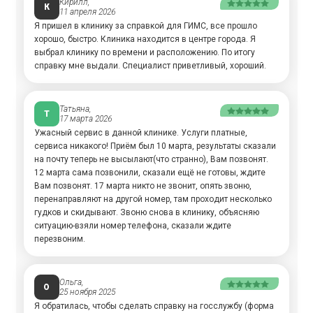
Кирилл,
К
11 апреля 2026
Я пришел в клинику за справкой для ГИМС, все прошло
хорошо, быстро. Клиника находится в центре города. Я
выбрал клинику по времени и расположению. По итогу
справку мне выдали. Специалист приветливый, хороший.
Татьяна,
Т
17 марта 2026
Ужасный сервис в данной клинике. Услуги платные,
сервиса никакого! Приём был 10 марта, результаты сказали
на почту теперь не высылают(что странно), Вам позвонят.
12 марта сама позвонили, сказали ещё не готовы, ждите
Вам позвонят. 17 марта никто не звонит, опять звоню,
перенаправляют на другой номер, там проходит несколько
гудков и скидывают. Звоню снова в клинику, объясняю
ситуацию-взяли номер телефона, сказали ждите
перезвоним.
Ольга,
О
25 ноября 2025
Я обратилась, чтобы сделать справку на госслужбу (форма