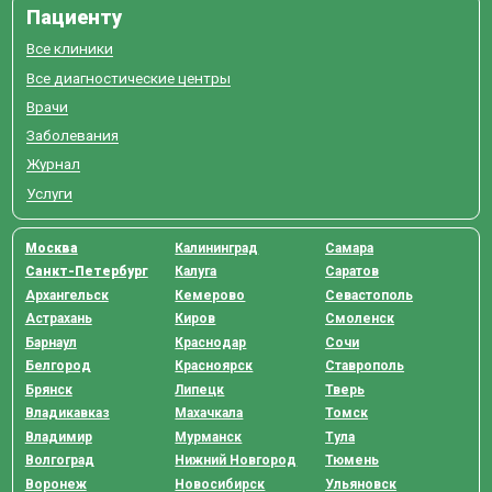
Пациенту
Все клиники
Все диагностические центры
Врачи
Заболевания
Журнал
Услуги
Москва
Калининград
Самара
Санкт-Петербург
Калуга
Саратов
Архангельск
Кемерово
Севастополь
Астрахань
Киров
Смоленск
Барнаул
Краснодар
Сочи
Белгород
Красноярск
Ставрополь
Брянск
Липецк
Тверь
Владикавказ
Махачкала
Томск
Владимир
Мурманск
Тула
Волгоград
Нижний Новгород
Тюмень
Воронеж
Новосибирск
Ульяновск