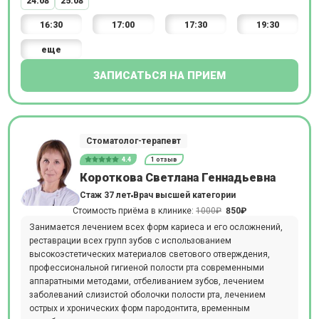
24.08
25.08
16:30
17:00
17:30
19:30
еще
ЗАПИСАТЬСЯ НА ПРИЕМ
Стоматолог-терапевт
4.4
1 отзыв
Короткова Светлана Геннадьевна
Стаж 37 лет
Врач высшей категории
Стоимость приёма в клинике:
1000₽
850₽
Занимается лечением всех форм кариеса и его осложнений,
реставрации всех групп зубов с использованием
высокоэстетических материалов светового отверждения,
профессиональной гигиеной полости рта современными
аппаратными методами, отбеливанием зубов, лечением
заболеваний слизистой оболочки полости рта, лечением
острых и хронических форм пародонтита, временным