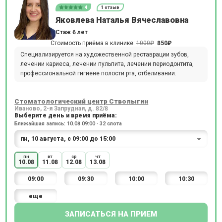
4
1 отзыв
Яковлева Наталья Вячеславовна
Стаж 6 лет
Стоимость приёма в клинике:
1000₽
850₽
Специализируется на художественной реставрации зубов,
лечении кариеса, лечении пульпита, лечении периодонтита,
профессиональной гигиене полости рта, отбеливании.
Стоматологический центр Стволыгин
Иваново, 2-я Запрудная, д. 82/8
Выберите день и время приёма:
Ближайшая запись: 10.08 09:00 · 32 слота
пн
вт
ср
чт
10.08
11.08
12.08
13.08
09:00
09:30
10:00
10:30
еще
ЗАПИСАТЬСЯ НА ПРИЕМ