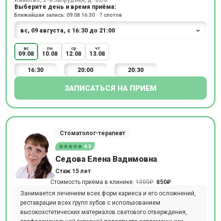
Иваново, 2-я Запрудная, д. 82/8
Выберите день и время приёма:
Ближайшая запись: 09.08 16:30 · 7 слотов
вс
пн
ср
чт
09.08
10.08
12.08
13.08
16:30
20:00
20:30
ЗАПИСАТЬСЯ НА ПРИЕМ
Стоматолог-терапевт
4.3
Седова Елена Вадимовна
Стаж 15 лет
Стоимость приёма в клинике:
1000₽
850₽
Занимается лечением всех форм кариеса и его осложнений,
реставрации всех групп зубов с использованием
высокоэстетических материалов светового отверждения,