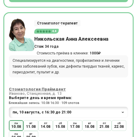
Стоматолог-терапевт
4.4
Никольская Анна Алексеевна
Стаж 34 года
Стоимость приёма в клинике:
1000₽
Специализируется на диагностике, профилактике и лечении
таких заболеваний зубов, как дефекты твердых тканей, кариес,
периодонтит, пульпит и др.
Стоматология Праймдент
Иваново, Станционная, д. 13
Выберите день и время приёма:
Ближайшая запись: 10.08 16:30 · 109 слотов
пн
вт
пт
сб
пн
вт
пт
сб
10.08
11.08
14.08
15.08
17.08
18.08
21.08
22.08
пн
вт