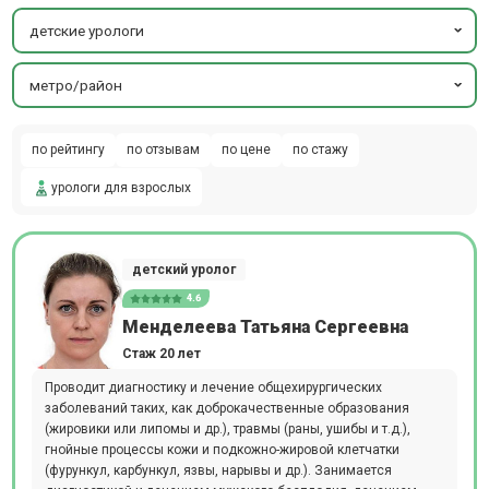
детские урологи
метро/район
по рейтингу
по отзывам
по цене
по стажу
урологи для взрослых
детский уролог
4.6
Менделеева Татьяна Сергеевна
Стаж 20 лет
Проводит диагностику и лечение общехирургических
заболеваний таких, как доброкачественные образования
(жировики или липомы и др.), травмы (раны, ушибы и т.д.),
гнойные процессы кожи и подкожно-жировой клетчатки
(фурункул, карбункул, язвы, нарывы и др.). Занимается