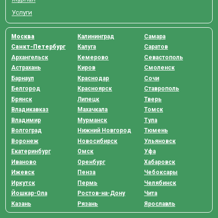
Услуги
Москва
Калининград
Самара
Санкт-Петербург
Калуга
Саратов
Архангельск
Кемерово
Севастополь
Астрахань
Киров
Смоленск
Барнаул
Краснодар
Сочи
Белгород
Красноярск
Ставрополь
Брянск
Липецк
Тверь
Владикавказ
Махачкала
Томск
Владимир
Мурманск
Тула
Волгоград
Нижний Новгород
Тюмень
Воронеж
Новосибирск
Ульяновск
Екатеринбург
Омск
Уфа
Иваново
Оренбург
Хабаровск
Ижевск
Пенза
Чебоксары
Иркутск
Пермь
Челябинск
Йошкар-Ола
Ростов-на-Дону
Чита
Казань
Рязань
Ярославль