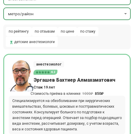
метро/район
по рейтингу
по отзывам
по цене
по стажу
детские анестезиологи
анестезиолог
4.2
Эргашев Бахтиер Алмахаматович
Стаж 19 лет
Стоимость приёма в клинике:
1000₽
850₽
Специализируется на обезболивании при хирургических
вмешательствах, болевых, шоковых и посттравматических
состояниях. Консультирует больного по подготовке к
анестезии перед операцией. Отвечает за подбор подходящего
вида анестезии, рассчитывает дозировку, с учетом возраста,
веса и состояния здоровья пациента.