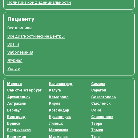
Политика конфиденциальности
Пациенту
Все клиники
Все диагностические центры
Врачи
Заболевания
Журнал
Услуги
Москва
Калининград
Самара
Санкт-Петербург
Калуга
Саратов
Архангельск
Кемерово
Севастополь
Астрахань
Киров
Смоленск
Барнаул
Краснодар
Сочи
Белгород
Красноярск
Ставрополь
Брянск
Липецк
Тверь
Владикавказ
Махачкала
Томск
Владимир
Мурманск
Тула