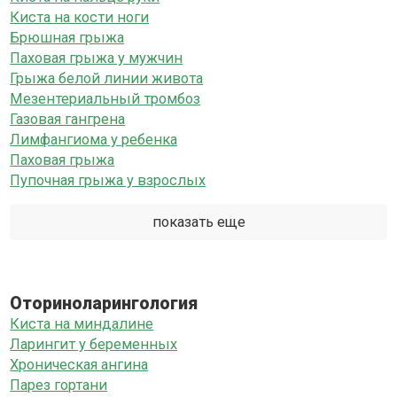
Киста на кости ноги
Брюшная грыжа
Паховая грыжа у мужчин
Грыжа белой линии живота
Мезентериальный тромбоз
Газовая гангрена
Лимфангиома у ребенка
Паховая грыжа
Пупочная грыжа у взрослых
показать еще
Оториноларингология
Киста на миндалине
Ларингит у беременных
Хроническая ангина
Парез гортани