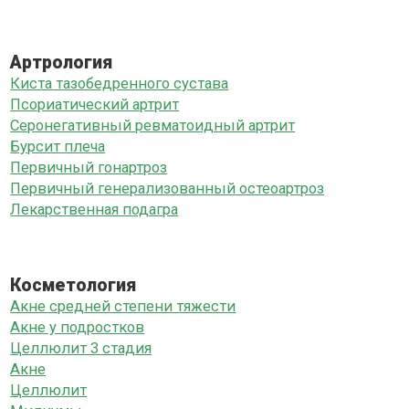
Артрология
Киста тазобедренного сустава
Псориатический артрит
Серонегативный ревматоидный артрит
Бурсит плеча
Первичный гонартроз
Первичный генерализованный остеоартроз
Лекарственная подагра
Косметология
Акне средней степени тяжести
Акне у подростков
Целлюлит 3 стадия
Акне
Целлюлит