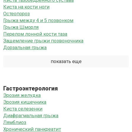
Киста тазобедренного сустава
Киста на кости ноги
Остеопороз
Грыжа между 4 и 5 позвонком
Грыжа Шморля
Перелом лонной кости таза
Защемление грыжи позвоночника
Дорзальная грыжа
показать еще
Гастроэнтерология
Эрозия желудка
Эрозия кишечника
Киста селезенки
Диафрагмальная грыжа
Лямблиоз
Хронический панкреатит