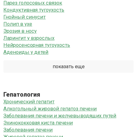
Парез голосовых связок
Кондуктивная тугоухость
Гнойный синусит
Полип в ухе
Эрозия в носу
Ларингит у взрослых
Нейросенсорная тугоухость
Аденоиды у детей
показать еще
Гепатология
Хронический гепатит
Алкогольный жировой гепатоз печени
Заболевания печени и желчевыводящих путей
Эхинококковая киста печени
Заболевания печени
Жировой гепатоз печени