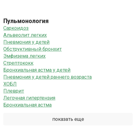
Пульмонология
Саркоидоз
Альвеолит легких
Пневмония у детей
Обструктивный бронхит
Эмфизема легких
Стрептококк
Бронхиальная астма у детей
Пневмония у детей раннего возраста
ХОБЛ
Плеврит
Легочная гипертензия
Бронхиальная астма
показать еще