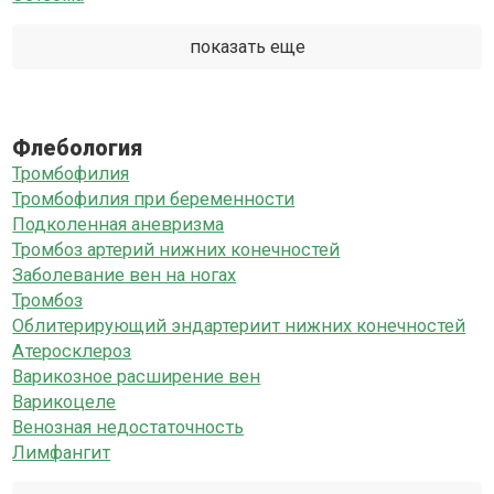
показать еще
Флебология
Тромбофилия
Тромбофилия при беременности
Подколенная аневризма
Тромбоз артерий нижних конечностей
Заболевание вен на ногах
Тромбоз
Облитерирующий эндартериит нижних конечностей
Атеросклероз
Варикозное расширение вен
Варикоцеле
Венозная недостаточность
Лимфангит