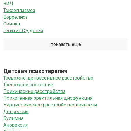
ВИЧ
Токсоплазмоз
Боррелиоз
Свинка
Гепатит C у детей
показать еще
Детская психотерапия
Тревожно-депрессивное расстройство
Тревожное состояние
Психические расстройства
Психогенная эректильная дисфункция
Нарциссическое расстройство личности
Депрессия
Булимия
Анорексия