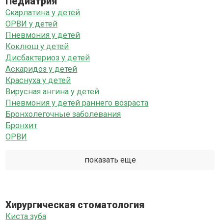
Педиатрия
Скарлатина у детей
ОРВИ у детей
Пневмония у детей
Коклюш у детей
Дисбактериоз у детей
Аскаридоз у детей
Краснуха у детей
Вирусная ангина у детей
Пневмония у детей раннего возраста
Бронхолегочные заболевания
Бронхит
ОРВИ
показать еще
Хирургическая стоматология
Киста зуба