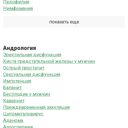
Педофилия
Нимфомания
показать еще
Андрология
Эректильная дисфункция
Киста предстательной железы у мужчин
Острый простатит
Сексуальная дисфункция
Импотенция
Баланит
Бесплодие у мужчин
Кавернит
Преждевременная эякуляция
Цитомегаловирус
Аденома
Азооспермия