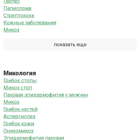
Герпес
Папиллома
Стрептококк
Кожные заболевания
Микоз
показать еще
Микология
Грибок стопы
Микоз стоп
Паховая эпидермофития у мужчин
Микоз
Грибок ногтей
Аспергиллез
Грибок кожи
Онихомикоз
Эпидермофития паховая