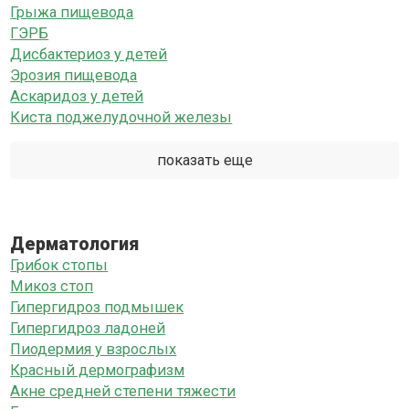
Грыжа пищевода
ГЭРБ
Дисбактериоз у детей
Эрозия пищевода
Аскаридоз у детей
Киста поджелудочной железы
показать еще
Дерматология
Грибок стопы
Микоз стоп
Гипергидроз подмышек
Гипергидроз ладоней
Пиодермия у взрослых
Красный дермографизм
Акне средней степени тяжести