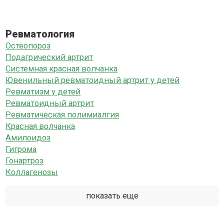
Ревматология
Остеопороз
Подагрический артрит
Системная красная волчанка
Ювенильный ревматоидный артрит у детей
Ревматизм у детей
Ревматоидный артрит
Ревматическая полимиалгия
Красная волчанка
Амилоидоз
Гигрома
Гонартроз
Коллагенозы
показать еще