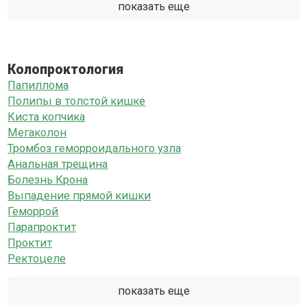
показать еще
Колопроктология
Папиллома
Полипы в толстой кишке
Киста копчика
Мегаколон
Тромбоз геморроидального узла
Анальная трещина
Болезнь Крона
Выпадение прямой кишки
Геморрой
Парапроктит
Проктит
Ректоцеле
показать еще