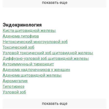
показать еще
Эндокринология
Киста щитовидной железы
Аденома гипофиза
Нетоксический многоузловой зоб
Токсический зоб
Узловой токсический зоб щитовидной железы
Диффузно-узловой зоб щитовидной железы
Аутоиммунный тиреоидит
Аденома надпочечников у женщин
Аденома щитовидной железы
Акромегалия
Гипотиреоз
Узловой зоб
показать еще