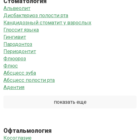
Стоматология
Альвеолит
Дисбактериоз полости рта
Кандидозный стоматит у взрослых
Глоссит языка
Гингивит
Пародонтоз
Периодонтит
Флюороз
Флюс
Абсцесс зуба
Абсцесс полости рта
Адентия
показать еще
Офтальмология
Косоглазие