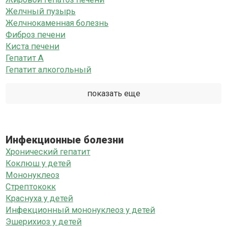
Желчный пузырь
Желчнокаменная болезнь
Фиброз печени
Киста печени
Гепатит А
Гепатит алкогольный
показать еще
Инфекционные болезни
Хронический гепатит
Коклюш у детей
Мононуклеоз
Стрептококк
Краснуха у детей
Инфекционный мононуклеоз у детей
Эшерихиоз у детей