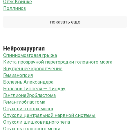
Отек Квинке
Поллиноз
показать еще
Нейрохирургия
Спинномозговая грыжа
Киста прозрачной перегородки головного мозга
Внутреннее кровотечение
Гемианопсия
Болезнь Александера
Болезнь Гиппеля — Линдау
Ганглионейробластома
Гемангиобластома
Опухоли ствола мозга
Опухоли центральной нервной системы
Опухоли шишковидного тела
Опухоль головного мозга