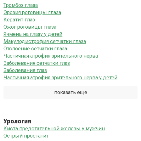
Тромбоз глаза
Эрозия роговицы глаза
Кератит глаз
Ожог роговицы глаза
Ячмень на глазу у детей
Макулодистрофия сетчатки глаза
Отслоение сетчатки глаза
Частичная атрофия зрительного нерва
Заболевания сетчатки глаз
Заболевания глаз
Частичная атрофия зрительного нерва у детей
показать еще
Урология
Киста предстательной железы у мужчин
Острый простатит