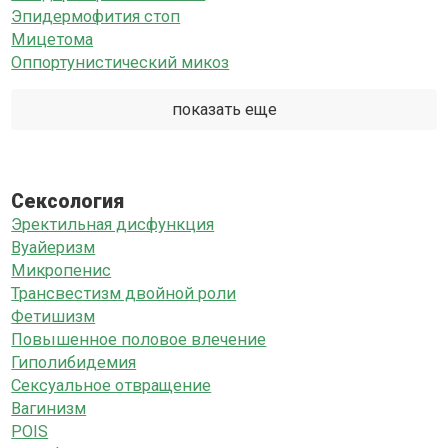
Эпидермофития стоп
Мицетома
Оппортунистический микоз
показать еще
Сексология
Эректильная дисфункция
Вуайеризм
Микропенис
Трансвестизм двойной роли
Фетишизм
Повышенное половое влечение
Гиполибидемия
Сексуальное отвращение
Вагинизм
POIS