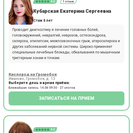
4.3
1 отзыв
Кубарская Екатерина Сергеевна
Стаж 8 лет
Проводит диагностику и лечение головных болей,
головокружений, невралгий, неврозов, остеохондроза,
склероза, эпилепсии, межпозвоночных грыж, атеросклероза и
других заболеваний нервной системы. Широко применяет
специальные лечебные блокады, обкалывания по мышечным
триггерным зонам и точкам.
Кислород на Громобоя
Иваново, Громобоя, д. 13
Выберите день и время приёма:
Ближайшая запись: 14.08 09:30 · 27 слотов
ЗАПИСАТЬСЯ НА ПРИЕМ
4.2