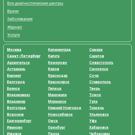
Все диагностические центры
Врачи
Заболевания
Журнал
Услуги
Москва
Калининград
Самара
Санкт-Петербург
Калуга
Саратов
Архангельск
Кемерово
Севастополь
Астрахань
Киров
Смоленск
Барнаул
Краснодар
Сочи
Белгород
Красноярск
Ставрополь
Брянск
Липецк
Тверь
Владикавказ
Махачкала
Томск
Владимир
Мурманск
Тула
Волгоград
Нижний Новгород
Тюмень
Воронеж
Новосибирск
Ульяновск
Екатеринбург
Омск
Уфа
Иваново
Оренбург
Хабаровск
Ижевск
Пенза
Чебоксары