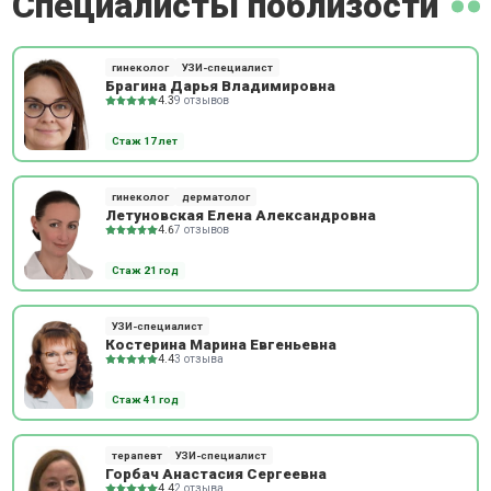
Специалисты поблизости
гинеколог
УЗИ-специалист
Брагина Дарья Владимировна
4.3
9 отзывов
Стаж 17 лет
гинеколог
дерматолог
Летуновская Елена Александровна
4.6
7 отзывов
Стаж 21 год
УЗИ-специалист
Костерина Марина Евгеньевна
4.4
3 отзыва
Стаж 41 год
терапевт
УЗИ-специалист
Горбач Анастасия Сергеевна
4.4
2 отзыва