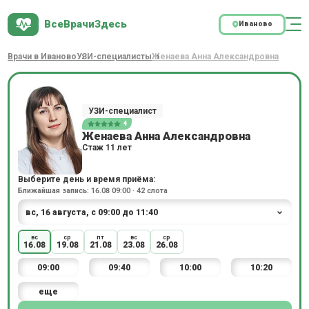
ВсеВрачиЗдесь
Иваново
Врачи в Иваново
УЗИ-специалисты
Женаева Анна Александровна
УЗИ-специалист
4
Женаева Анна Александровна
Стаж 11 лет
Выберите день и время приёма:
Ближайшая запись: 16.08 09:00 · 42 слота
вс
ср
пт
вс
ср
16.08
19.08
21.08
23.08
26.08
09:00
09:40
10:00
10:20
еще