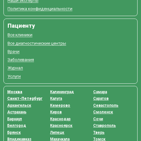
Наши эксперты
Политика конфиденциальности
Пациенту
Все клиники
Все диагностические центры
Врачи
Заболевания
Журнал
Услуги
Москва
Калининград
Самара
Санкт-Петербург
Калуга
Саратов
Архангельск
Кемерово
Севастополь
Астрахань
Киров
Смоленск
Барнаул
Краснодар
Сочи
Белгород
Красноярск
Ставрополь
Брянск
Липецк
Тверь
Владикавказ
Махачкала
Томск