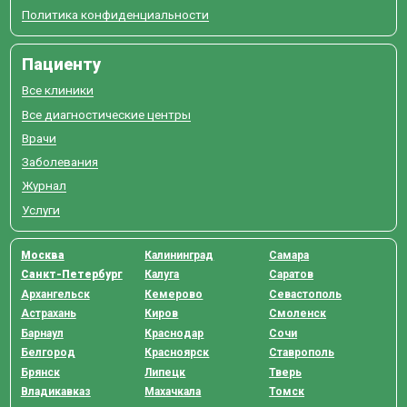
Политика конфиденциальности
Пациенту
Все клиники
Все диагностические центры
Врачи
Заболевания
Журнал
Услуги
Москва
Калининград
Самара
Санкт-Петербург
Калуга
Саратов
Архангельск
Кемерово
Севастополь
Астрахань
Киров
Смоленск
Барнаул
Краснодар
Сочи
Белгород
Красноярск
Ставрополь
Брянск
Липецк
Тверь
Владикавказ
Махачкала
Томск