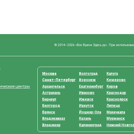
© 2014—2026 «Все Врачи Здесь.ру». При использова
у
Москва
Волгоград
Калуга
Санкт-Петербург
Воронеж
Кемерово
тические центры
Архангельск
Екатеринбург
Киров
Астрахань
Иваново
Краснодар
Барнаул
Ижевск
Красноярск
Белгород
Иркутск
Липецк
Брянск
Йошкар-Ола
Махачкала
Владикавказ
Казань
Мурманск
Владимир
Калининград
Нижний Новго