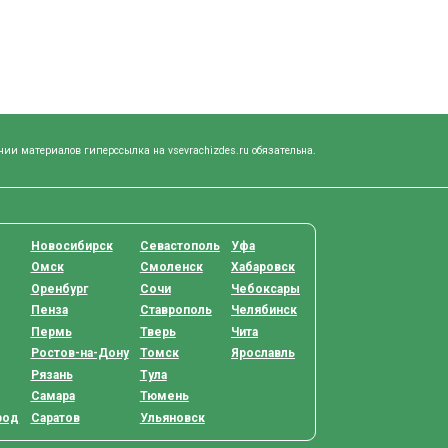
нии материалов гиперссылка на vsevrachizdes.ru обязательна.
Новосибирск
Севастополь
Уфа
Омск
Смоленск
Хабаровск
Оренбург
Сочи
Чебоксары
Пенза
Ставрополь
Челябинск
Пермь
Тверь
Чита
Ростов-на-Дону
Томск
Ярославль
Рязань
Тула
Самара
Тюмень
род
Саратов
Ульяновск