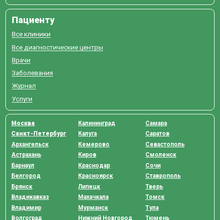
Пациенту
Все клиники
Все диагностические центры
Врачи
Заболевания
Журнал
Услуги
Москва
Калининград
Самара
Санкт-Петербург
Калуга
Саратов
Архангельск
Кемерово
Севастополь
Астрахань
Киров
Смоленск
Барнаул
Краснодар
Сочи
Белгород
Красноярск
Ставрополь
Брянск
Липецк
Тверь
Владикавказ
Махачкала
Томск
Владимир
Мурманск
Тула
Волгоград
Нижний Новгород
Тюмень