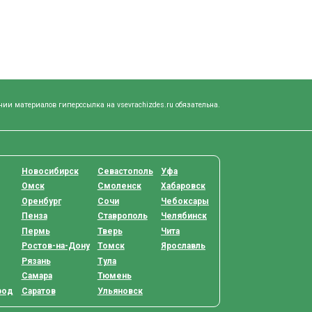
нии материалов гиперссылка на vsevrachizdes.ru обязательна.
Новосибирск
Севастополь
Уфа
Омск
Смоленск
Хабаровск
Оренбург
Сочи
Чебоксары
Пенза
Ставрополь
Челябинск
Пермь
Тверь
Чита
Ростов-на-Дону
Томск
Ярославль
Рязань
Тула
Самара
Тюмень
род
Саратов
Ульяновск