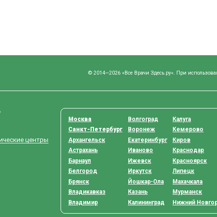
© 2014—2026 «Все Врачи Здесь.ру». При использова
у
Москва
Волгоград
Калуга
Санкт-Петербург
Воронеж
Кемерово
тические центры
Архангельск
Екатеринбург
Киров
Астрахань
Иваново
Краснодар
Барнаул
Ижевск
Красноярск
Белгород
Иркутск
Липецк
Брянск
Йошкар-Ола
Махачкала
Владикавказ
Казань
Мурманск
Владимир
Калининград
Нижний Новго