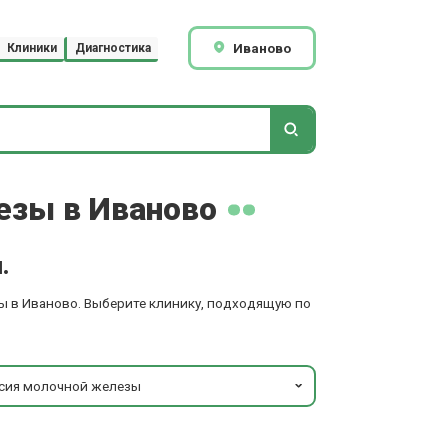
Иваново
Клиники
Диагностика
езы в Иваново
.
ы в Иваново. Выберите клинику, подходящую по
псия молочной железы