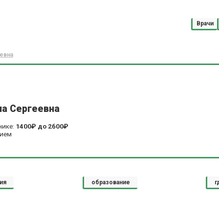
Врачи
евна
на Сергеевна
нике:
1400₽
до
2600₽
рием
ия
образование
г