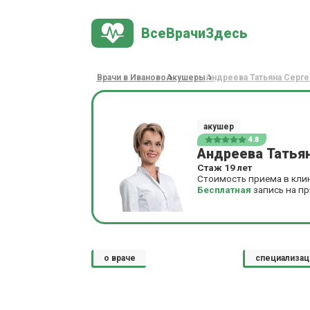
ВсеВрачиЗдесь
Врачи в Иваново
Акушеры
Андреева Татьяна Серге
акушер
4.8
Андреева Татья
Стаж 19 лет
Стоимость приема в кли
Бесплатная
запись на п
о враче
специализац