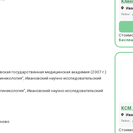
Клин
Иван
Район:
Стоимо
Беспла
ская государственная медицинская академия (2007 г.)
гинекология", Ивановский научно-исследовательский
 гинекология", Ивановский научно-исследовательский
КСМ 
Иван
аново
Район:
Стоимо