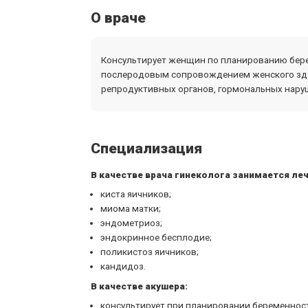
О враче
Консультирует женщин по планированию бере
послеродовым сопровождением женского здо
репродуктивных органов, гормональных нару
Специализация
В качестве врача гинеколога занимается ле
киста яичников;
миома матки;
эндометриоз;
эндокринное бесплодие;
поликистоз яичников;
кандидоз.
В качестве акушера:
консультирует при планировании беременнос