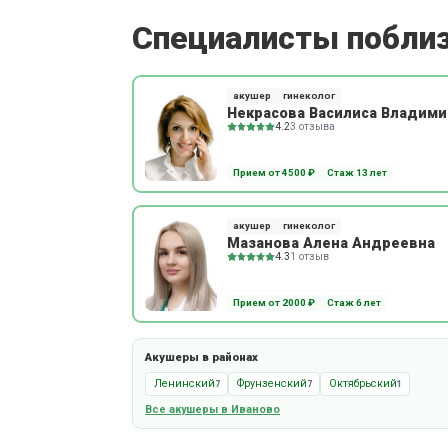
Специалисты побли
акушер
гинеколог
Некрасова Василиса Владим
4.2
3 отзыва
Прием от 4500 ₽
Стаж 13 лет
акушер
гинеколог
Мазанова Алена Андреевна
4.3
1 отзыв
Прием от 2000 ₽
Стаж 6 лет
Акушеры в районах
Ленинский
Фрунзенский
Октябрьский
7
7
1
Все акушеры в Иваново