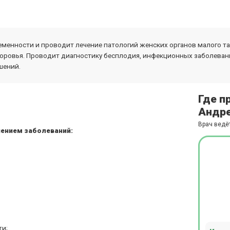
менности и проводит лечение патологий женских органов малого та
ровья. Проводит диагностику бесплодия, инфекционных заболеван
шений.
Где п
Андре
Врач ведё
чением заболеваний:
ти;