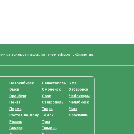
нии материалов гиперссылка на vsevrachizdes.ru обязательна.
Новосибирск
Севастополь
Уфа
Омск
Смоленск
Хабаровск
Оренбург
Сочи
Чебоксары
Пенза
Ставрополь
Челябинск
Пермь
Тверь
Чита
Ростов-на-Дону
Томск
Ярославль
Рязань
Тула
Самара
Тюмень