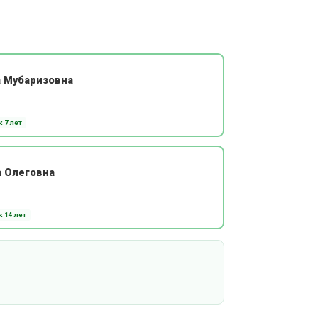
а Мубаризовна
 7 лет
а Олеговна
 14 лет