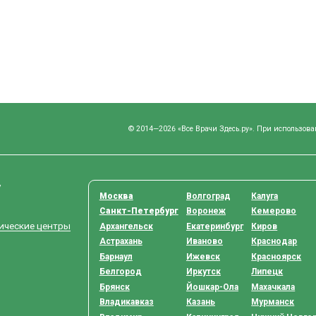
© 2014—2026 «Все Врачи Здесь.ру». При использова
у
Москва
Волгоград
Калуга
Санкт-Петербург
Воронеж
Кемерово
тические центры
Архангельск
Екатеринбург
Киров
Астрахань
Иваново
Краснодар
Барнаул
Ижевск
Красноярск
Белгород
Иркутск
Липецк
Брянск
Йошкар-Ола
Махачкала
Владикавказ
Казань
Мурманск