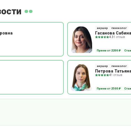
зости
акушер
гинеколог
ировна
Гасанова Сабин
4.3
1 отзыв
Прием от 2200 ₽
Стаж
акушер
гинеколог
Петрова Татьян
4
1 отзыв
Прием от 2500 ₽
Стаж