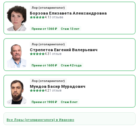
Лор (отоларинголог)
Борзова Елизавета Александровна
4.1
3 отзыва
Прием от 1360 ₽
Стаж 13 лет
Лор (отоларинголог)
Стрепетов Евгений Валерьевич
4.3
1 отзыв
Прием от 1600 ₽
Стаж 42 года
Лор (отоларинголог)
Муидов Басир Мурадович
4.2
1 отзыв
Прием от 1900 ₽
Стаж 8 лет
Все Лоры (отоларингологи) в Иваново