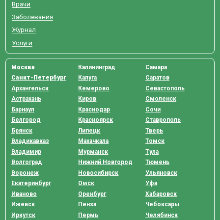
Врачи
Заболевания
Журнал
Услуги
Москва
Калининград
Самара
Санкт-Петербург
Калуга
Саратов
Архангельск
Кемерово
Севастополь
Астрахань
Киров
Смоленск
Барнаул
Краснодар
Сочи
Белгород
Красноярск
Ставрополь
Брянск
Липецк
Тверь
Владикавказ
Махачкала
Томск
Владимир
Мурманск
Тула
Волгоград
Нижний Новгород
Тюмень
Воронеж
Новосибирск
Ульяновск
Екатеринбург
Омск
Уфа
Иваново
Оренбург
Хабаровск
Ижевск
Пенза
Чебоксары
Иркутск
Пермь
Челябинск