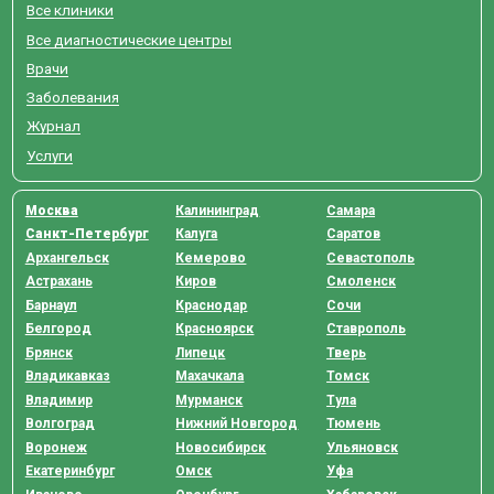
Все клиники
Все диагностические центры
Врачи
Заболевания
Журнал
Услуги
Москва
Калининград
Самара
Санкт-Петербург
Калуга
Саратов
Архангельск
Кемерово
Севастополь
Астрахань
Киров
Смоленск
Барнаул
Краснодар
Сочи
Белгород
Красноярск
Ставрополь
Брянск
Липецк
Тверь
Владикавказ
Махачкала
Томск
Владимир
Мурманск
Тула
Волгоград
Нижний Новгород
Тюмень
Воронеж
Новосибирск
Ульяновск
Екатеринбург
Омск
Уфа