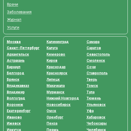
Врачи
Заболевания
Журнал
Услуги
Москва
Калининград
Самара
Санкт-Петербург
Калуга
Саратов
Архангельск
Кемерово
Севастополь
Астрахань
Киров
Смоленск
Барнаул
Краснодар
Сочи
Белгород
Красноярск
Ставрополь
Брянск
Липецк
Тверь
Владикавказ
Махачкала
Томск
Владимир
Мурманск
Тула
Волгоград
Нижний Новгород
Тюмень
Воронеж
Новосибирск
Ульяновск
Екатеринбург
Омск
Уфа
Иваново
Оренбург
Хабаровск
Ижевск
Пенза
Чебоксары
Иркутск
Пермь
Челябинск