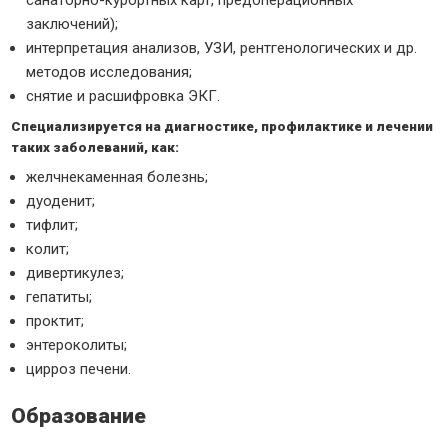
санаторно-курортных карт, предоперационных
заключений);
интерпретация анализов, УЗИ, рентгенологических и др.
методов исследования;
снятие и расшифровка ЭКГ.
Специализируется на диагностике, профилактике и лечении
таких заболеваний, как:
желчнекаменная болезнь;
дуоденит;
тифлит;
колит;
дивертикулез;
гепатиты;
проктит;
энтероколиты;
цирроз печени.
Образование