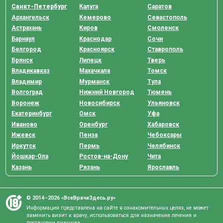
Санкт-Петербург
Калуга
Саратов
Архангельск
Кемерово
Севастополь
Астрахань
Киров
Смоленск
Барнаул
Краснодар
Сочи
Белгород
Красноярск
Ставрополь
Брянск
Липецк
Тверь
Владикавказ
Махачкала
Томск
Владимир
Мурманск
Тула
Волгоград
Нижний Новгород
Тюмень
Воронеж
Новосибирск
Ульяновск
Екатеринбург
Омск
Уфа
Иваново
Оренбург
Хабаровск
Ижевск
Пенза
Чебоксары
Иркутск
Пермь
Челябинск
Йошкар-Ола
Ростов-на-Дону
Чита
Казань
Рязань
Ярославль
© 2014–2026 «ВсеВрачиЗдесь.ру»
Информация представлена на сайте в ознакомительных целях, не может
заменить визит к врачу, использоваться для назначения лечения и
постановки диагноза.