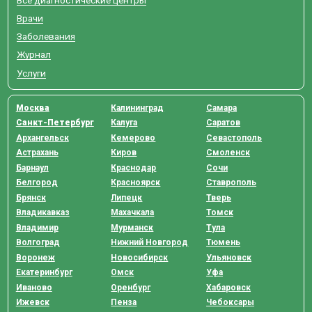
Врачи
Заболевания
Журнал
Услуги
Москва
Калининград
Самара
Санкт-Петербург
Калуга
Саратов
Архангельск
Кемерово
Севастополь
Астрахань
Киров
Смоленск
Барнаул
Краснодар
Сочи
Белгород
Красноярск
Ставрополь
Брянск
Липецк
Тверь
Владикавказ
Махачкала
Томск
Владимир
Мурманск
Тула
Волгоград
Нижний Новгород
Тюмень
Воронеж
Новосибирск
Ульяновск
Екатеринбург
Омск
Уфа
Иваново
Оренбург
Хабаровск
Ижевск
Пенза
Чебоксары