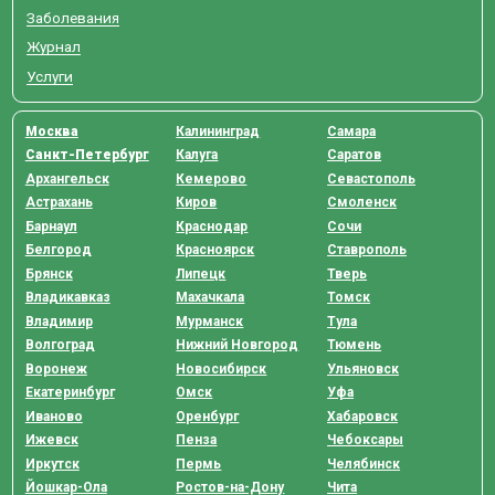
Заболевания
Журнал
Услуги
Москва
Калининград
Самара
Санкт-Петербург
Калуга
Саратов
Архангельск
Кемерово
Севастополь
Астрахань
Киров
Смоленск
Барнаул
Краснодар
Сочи
Белгород
Красноярск
Ставрополь
Брянск
Липецк
Тверь
Владикавказ
Махачкала
Томск
Владимир
Мурманск
Тула
Волгоград
Нижний Новгород
Тюмень
Воронеж
Новосибирск
Ульяновск
Екатеринбург
Омск
Уфа
Иваново
Оренбург
Хабаровск
Ижевск
Пенза
Чебоксары
Иркутск
Пермь
Челябинск
Йошкар-Ола
Ростов-на-Дону
Чита