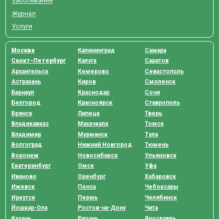
Заболевания
Журнал
Услуги
Москва
Калининград
Самара
Санкт-Петербург
Калуга
Саратов
Архангельск
Кемерово
Севастополь
Астрахань
Киров
Смоленск
Барнаул
Краснодар
Сочи
Белгород
Красноярск
Ставрополь
Брянск
Липецк
Тверь
Владикавказ
Махачкала
Томск
Владимир
Мурманск
Тула
Волгоград
Нижний Новгород
Тюмень
Воронеж
Новосибирск
Ульяновск
Екатеринбург
Омск
Уфа
Иваново
Оренбург
Хабаровск
Ижевск
Пенза
Чебоксары
Иркутск
Пермь
Челябинск
Йошкар-Ола
Ростов-на-Дону
Чита
Казань
Рязань
Ярославль