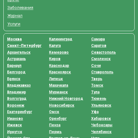
Заболевания
Журнал
Услуги
Москва
Калининград
Самара
Санкт-Петербург
Калуга
Саратов
Архангельск
Кемерово
Севастополь
Астрахань
Киров
Смоленск
Барнаул
Краснодар
Сочи
Белгород
Красноярск
Ставрополь
Брянск
Липецк
Тверь
Владикавказ
Махачкала
Томск
Владимир
Мурманск
Тула
Волгоград
Нижний Новгород
Тюмень
Воронеж
Новосибирск
Ульяновск
Екатеринбург
Омск
Уфа
Иваново
Оренбург
Хабаровск
Ижевск
Пенза
Чебоксары
Иркутск
Пермь
Челябинск