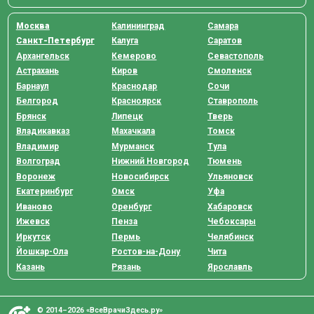
Москва
Калининград
Самара
Санкт-Петербург
Калуга
Саратов
Архангельск
Кемерово
Севастополь
Астрахань
Киров
Смоленск
Барнаул
Краснодар
Сочи
Белгород
Красноярск
Ставрополь
Брянск
Липецк
Тверь
Владикавказ
Махачкала
Томск
Владимир
Мурманск
Тула
Волгоград
Нижний Новгород
Тюмень
Воронеж
Новосибирск
Ульяновск
Екатеринбург
Омск
Уфа
Иваново
Оренбург
Хабаровск
Ижевск
Пенза
Чебоксары
Иркутск
Пермь
Челябинск
Йошкар-Ола
Ростов-на-Дону
Чита
Казань
Рязань
Ярославль
© 2014–2026 «ВсеВрачиЗдесь.ру»