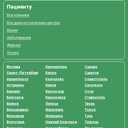
Пациенту
Все клиники
Все диагностические центры
Врачи
Заболевания
Журнал
Услуги
Москва
Калининград
Самара
Санкт-Петербург
Калуга
Саратов
Архангельск
Кемерово
Севастополь
Астрахань
Киров
Смоленск
Барнаул
Краснодар
Сочи
Белгород
Красноярск
Ставрополь
Брянск
Липецк
Тверь
Владикавказ
Махачкала
Томск
Владимир
Мурманск
Тула
Волгоград
Нижний Новгород
Тюмень