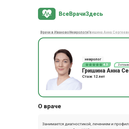
ВсеВрачиЗдесь
Врачи в Иваново
Неврологи
Гришина Анна Сергеев
невролог
4.3
2 отзыв
Гришина Анна Се
Стаж 12 лет
О враче
Занимается диагностикой, лечением и профил