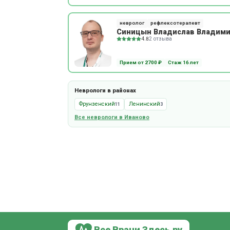
невролог
рефлексотерапевт
Синицын Владислав Владим
4.8
2 отзыва
Прием от 2700 ₽
Стаж 16 лет
Неврологи в районах
Фрунзенский
Ленинский
11
3
Все неврологи в Иваново
Все Врачи Здесь.ру