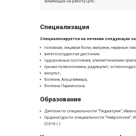
влияющих на работу ЦНС.
Специализация
Специализируется на лечении следующих за
головная, лицевая боли, мигрени, нервные тик
вегетососудистая дистония;
судорожные состояния, эпилептические припа
грыжи позвоночника, радикулит, остеохондро
инсульт;
болезнь Альцгеймера;
болезнь Паркинсона.
Образование
Диплом по специальности "Педиатрия", Иванов
Ординатура по специальности "Неврология", 
(2016 г.)