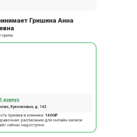
ринимает Гришина Анна
евна
т приём:
1 корпус
ово, Куконковых, д. 142
сть приема в клинике:
1400₽
правочная: расписание для онлайн-записи
айт сейчас недоступно.