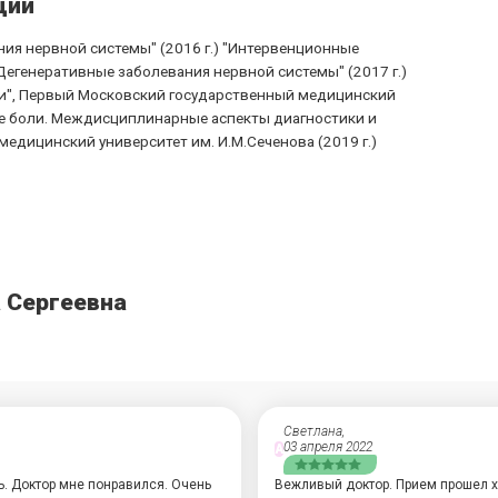
ции
ния нервной системы" (2016 г.) "Интервенционные
Дегенеративные заболевания нервной системы" (2017 г.)
и", Первый Московский государственный медицинский
ные боли. Междисциплинарные аспекты диагностики и
едицинский университет им. И.М.Сеченова (2019 г.)
 Сергеевна
Светлана,
03 апреля 2022
А
. Доктор мне понравился. Очень
Вежливый доктор. Прием прошел х