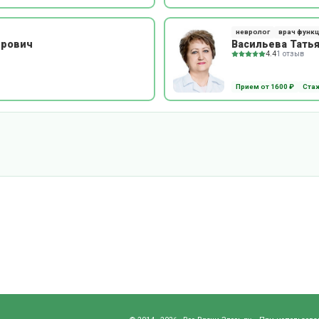
невролог
врач функ
ирович
Васильева Тать
4.4
1 отзыв
Прием от 1600 ₽
Стаж