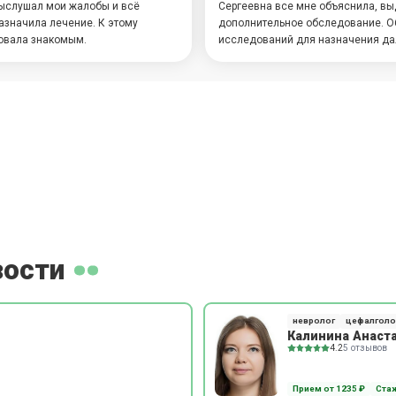
выслушал мои жалобы и всё
Сергеевна все мне объяснила, в
назначила лечение. К этому
дополнительное обследование. Об
довала знакомым.
исследований для назначения да
зости
невролог
цефалголо
Калинина Анаст
4.2
5 отзывов
Прием от 1235 ₽
Стаж