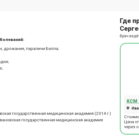
Где п
Серге
Врач ведё
болеваний:
и, дрожания, параличи Белла;
дки;
з;
КСМ 
Иван
ская государственная медицинская академия (2014 г.)
Стоимо
Ивановская государственная медицинская академия
Цена с
через с