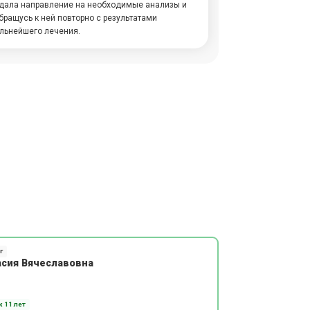
ыдала направление на необходимые анализы и
ращусь к ней повторно с результатами
льнейшего лечения.
г
асия Вячеславовна
 11 лет