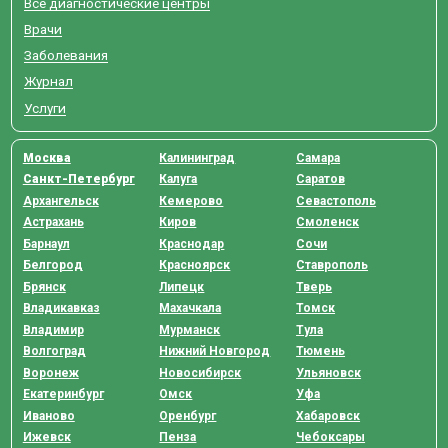
Все диагностические центры
Врачи
Заболевания
Журнал
Услуги
Москва
Калининград
Самара
Санкт-Петербург
Калуга
Саратов
Архангельск
Кемерово
Севастополь
Астрахань
Киров
Смоленск
Барнаул
Краснодар
Сочи
Белгород
Красноярск
Ставрополь
Брянск
Липецк
Тверь
Владикавказ
Махачкала
Томск
Владимир
Мурманск
Тула
Волгоград
Нижний Новгород
Тюмень
Воронеж
Новосибирск
Ульяновск
Екатеринбург
Омск
Уфа
Иваново
Оренбург
Хабаровск
Ижевск
Пенза
Чебоксары