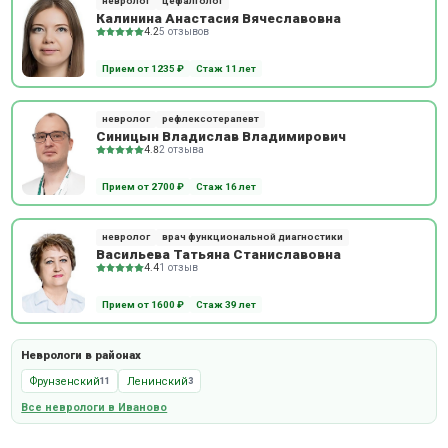
невролог
цефалголог
Калинина Анастасия Вячеславовна
4.2
5 отзывов
Прием от 1235 ₽
Стаж 11 лет
невролог
рефлексотерапевт
Синицын Владислав Владимирович
4.8
2 отзыва
Прием от 2700 ₽
Стаж 16 лет
невролог
врач функциональной диагностики
Васильева Татьяна Станиславовна
4.4
1 отзыв
Прием от 1600 ₽
Стаж 39 лет
Неврологи в районах
Фрунзенский
Ленинский
11
3
Все неврологи в Иваново