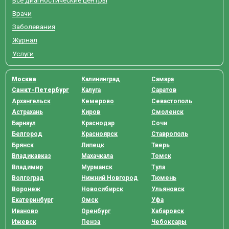
Врачи
Заболевания
Журнал
Услуги
Москва
Калининград
Самара
Санкт-Петербург
Калуга
Саратов
Архангельск
Кемерово
Севастополь
Астрахань
Киров
Смоленск
Барнаул
Краснодар
Сочи
Белгород
Красноярск
Ставрополь
Брянск
Липецк
Тверь
Владикавказ
Махачкала
Томск
Владимир
Мурманск
Тула
Волгоград
Нижний Новгород
Тюмень
Воронеж
Новосибирск
Ульяновск
Екатеринбург
Омск
Уфа
Иваново
Оренбург
Хабаровск
Ижевск
Пенза
Чебоксары