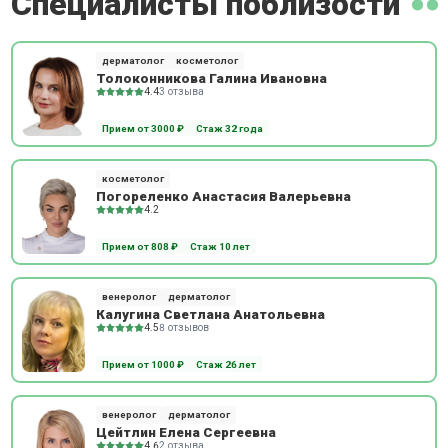
Специалисты поблизости
дерматолог
косметолог
Толоконникова Галина Ивановна
4.4
3 отзыва
Прием от 3000 ₽
Стаж 32 года
косметолог
Погореленко Анастасия Валерьевна
4.2
Прием от 808 ₽
Стаж 10 лет
венеролог
дерматолог
Калугина Светлана Анатольевна
4.5
8 отзывов
Прием от 1000 ₽
Стаж 26 лет
венеролог
дерматолог
Цейтлин Елена Сергеевна
4.6
2 отзыва