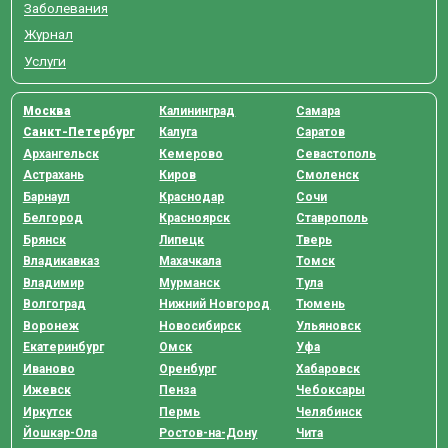
Заболевания
Журнал
Услуги
Москва
Калининград
Самара
Санкт-Петербург
Калуга
Саратов
Архангельск
Кемерово
Севастополь
Астрахань
Киров
Смоленск
Барнаул
Краснодар
Сочи
Белгород
Красноярск
Ставрополь
Брянск
Липецк
Тверь
Владикавказ
Махачкала
Томск
Владимир
Мурманск
Тула
Волгоград
Нижний Новгород
Тюмень
Воронеж
Новосибирск
Ульяновск
Екатеринбург
Омск
Уфа
Иваново
Оренбург
Хабаровск
Ижевск
Пенза
Чебоксары
Иркутск
Пермь
Челябинск
Йошкар-Ола
Ростов-на-Дону
Чита