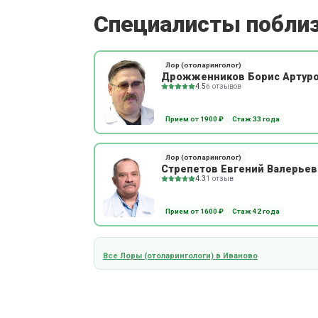
Специалисты побли
Лор (отоларинголог)
Дрожженников Борис Артур
4.5
6 отзывов
Прием от 1900 ₽
Стаж 33 года
Лор (отоларинголог)
Стрепетов Евгений Валерьев
4.3
1 отзыв
Прием от 1600 ₽
Стаж 42 года
Все Лоры (отоларингологи) в Иваново