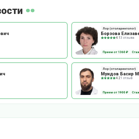
зости
Лор (отоларинголог)
ович
Борзова Елизав
4.1
3 отзыва
Прием от 1360 ₽
Стаж
Лор (отоларинголог)
ич
Муидов Басир 
4.2
1 отзыв
Прием от 1900 ₽
Стаж