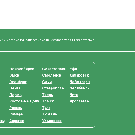
нии материалов гиперссылка на vsevrachizdes.ru обязательна.
Новосибирск
Севастополь
Уфа
Омск
Смоленск
Хабаровск
Оренбург
Сочи
Чебоксары
Пенза
Ставрополь
Челябинск
Пермь
Тверь
Чита
Ростов-на-Дону
Томск
Ярославль
Рязань
Тула
Самара
Тюмень
род
Саратов
Ульяновск