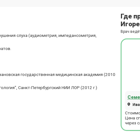
Где п
Игоре
Врач ведё
рушения слуха (аудиометрия, импедансометрия,
атов.
вановская государственная медицинская академия (2010
логия", Санкт-Петербургский НИИ ЛОР (2012 г.)
Семе
Ива
Стоимо
Цена с
через с