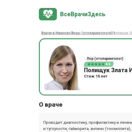
ВсеВрачиЗдесь
Врачи в Иваново
Лоры (отоларингологи)
Полищук З
Лор (отоларинголог)
4.5
Полищук Злата 
Стаж 16 лет
О враче
Проводит диагностику, профилактику и лечение
и тугоухости, гайморита, ангины (тонзиллита)