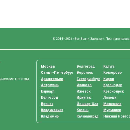
© 2014—2026 «Все Врачи Здесь.ру». При использова
у
Москва
Волгоград
Калуга
Санкт-Петербург
Воронеж
Кемерово
тические центры
Архангельск
Екатеринбург
Киров
Астрахань
Иваново
Краснодар
Барнаул
Ижевск
Красноярск
Белгород
Иркутск
Липецк
Брянск
Йошкар-Ола
Махачкала
Владикавказ
Казань
Мурманск
Владимир
Калининград
Нижний Новго