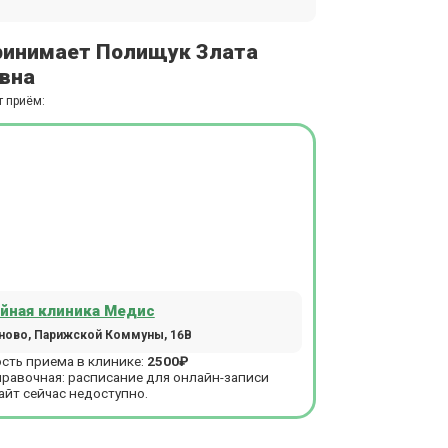
ринимает Полищук Злата
вна
т приём:
йная клиника Медис
ново, Парижской Коммуны, 16В
сть приема в клинике:
2500₽
правочная: расписание для онлайн-записи
айт сейчас недоступно.