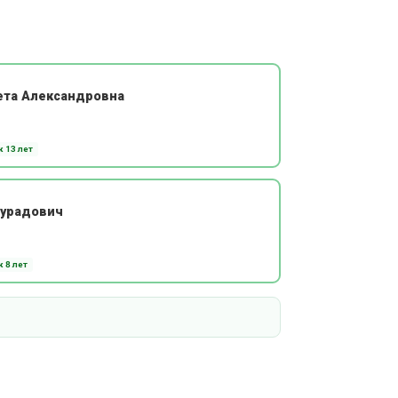
ета Александровна
 13 лет
Мурадович
 8 лет