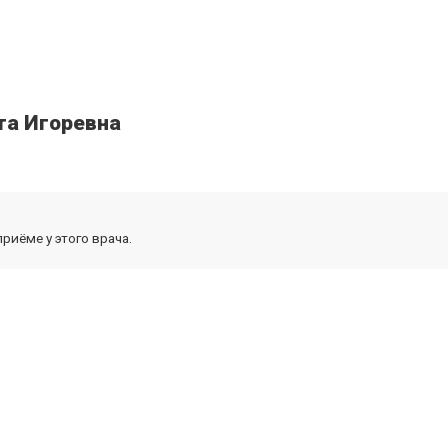
та Игоревна
риёме у этого врача.