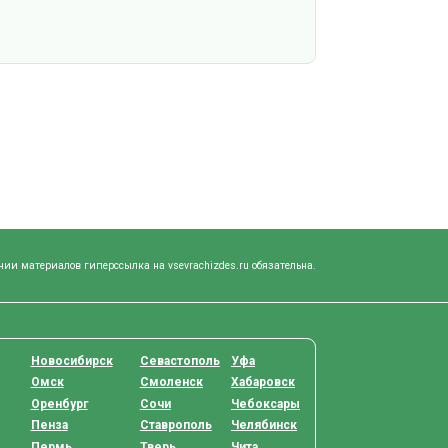
нии материалов гиперссылка на vsevrachizdes.ru обязательна.
Новосибирск
Севастополь
Уфа
Омск
Смоленск
Хабаровск
Оренбург
Сочи
Чебоксары
Пенза
Ставрополь
Челябинск
Пермь
Тверь
Чита