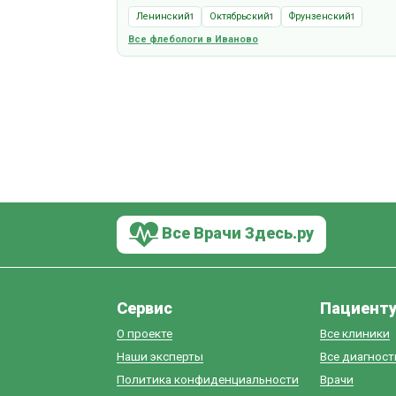
Ленинский
Октябрьский
Фрунзенский
1
1
1
Все флебологи в Иваново
Все Врачи Здесь.ру
Сервис
Пациент
О проекте
Все клиники
Наши эксперты
Все диагнос
Политика конфиденциальности
Врачи