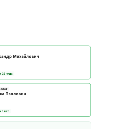
сандр Михайлович
 22 года
олог
им Павлович
 5 лет