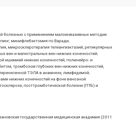
ной болезнью с применением малоинвазивных методик:
ппинг, минифлебэктомия по Варади;
апия, микросклеротерапия телеангиэктазий, ретикулярных
ых вен и магистральных вен нижних конечностей;
ой ишемией нижних конечностей, полинейро- и
итом, тромбозом глубоких вен нижних конечностей,
перенесенной ТЭЛА в анамнезе, лимфедемой;
вами нижних конечностей на фоне венозной
осклерозе, посттромботической болезни (ПТБ) и
вановская государственная медицинская академия (2011