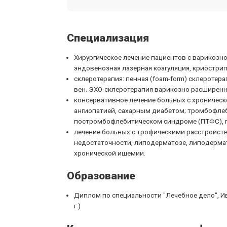
Специализация
Хирургическое лечение пациентов с варикоз
эндовенозная лазерная коагуляция, криостри
склеротерапия: пенная (foam-form) склеротер
вен. ЭХО-склеротерапия варикозно расширенн
консервативное лечение больных с хроническ
ангиопатией, сахарным диабетом; тромбофлеб
постромбофлебитическом синдроме (ПТФС), 
лечение больных с трофическими расстройст
недостаточности, липодерматозе, липодермат
хронической ишемии.
Образование
Диплом по специальности "Лечебное дело", И
г.)