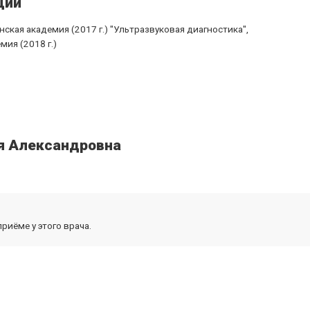
ции
ская академия (2017 г.) "Ультразвуковая диагностика",
ия (2018 г.)
я Александровна
риёме у этого врача.