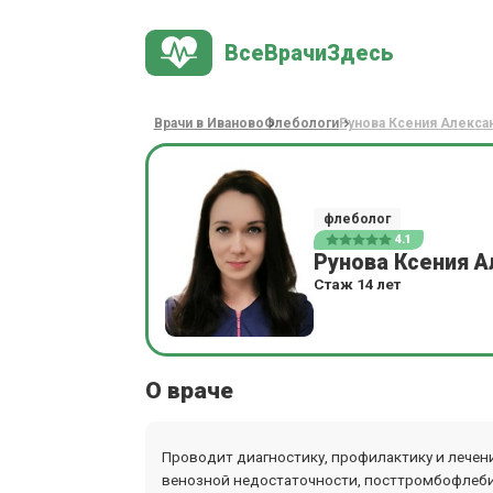
ВсеВрачиЗдесь
Врачи в Иваново
Флебологи
Рунова Ксения Алекса
флеболог
4.1
Рунова Ксения 
Стаж 14 лет
О враче
Проводит диагностику, профилактику и лечени
венозной недостаточности, посттромбофлебит