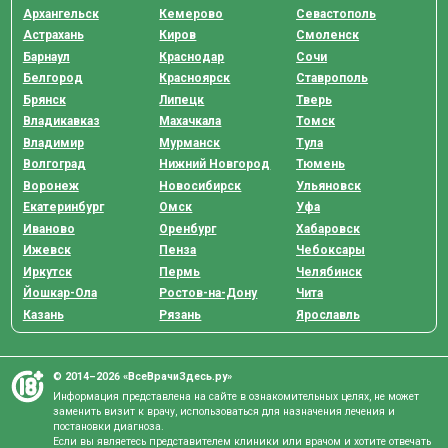
Архангельск
Кемерово
Севастополь
Астрахань
Киров
Смоленск
Барнаул
Краснодар
Сочи
Белгород
Красноярск
Ставрополь
Брянск
Липецк
Тверь
Владикавказ
Махачкала
Томск
Владимир
Мурманск
Тула
Волгоград
Нижний Новгород
Тюмень
Воронеж
Новосибирск
Ульяновск
Екатеринбург
Омск
Уфа
Иваново
Оренбург
Хабаровск
Ижевск
Пенза
Чебоксары
Иркутск
Пермь
Челябинск
Йошкар-Ола
Ростов-на-Дону
Чита
Казань
Рязань
Ярославль
© 2014–2026 «ВсеВрачиЗдесь.ру»
Информация представлена на сайте в ознакомительных целях, не может
заменить визит к врачу, использоваться для назначения лечения и
постановки диагноза.
Если вы являетесь представителем клиники или врачом и хотите отвечать