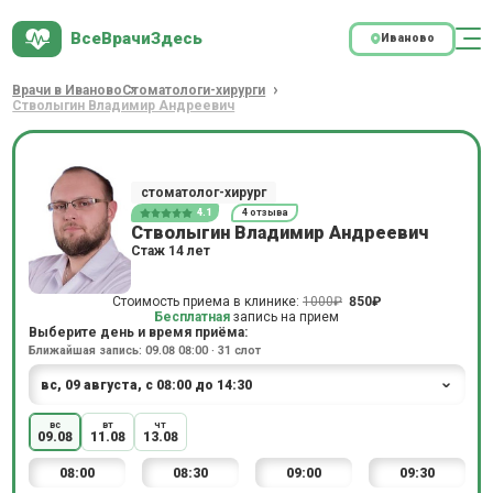
ВсеВрачиЗдесь
Иваново
Врачи в Иваново
Стоматологи-хирурги
Стволыгин Владимир Андреевич
стоматолог-хирург
4.1
4 отзыва
Стволыгин Владимир Андреевич
Стаж 14 лет
Стоимость приема в клинике:
1000₽
850₽
Бесплатная
запись на прием
Выберите день и время приёма:
Ближайшая запись: 09.08 08:00 · 31 слот
вс
вт
чт
09.08
11.08
13.08
08:00
08:30
09:00
09:30