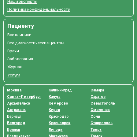
Наши эксперты
Политика конфиденциальности
Пациенту
Все клиники
Все диагностические центры
Врачи
Заболевания
Журнал
Услуги
Москва
Калининград
Самара
Санкт-Петербург
Калуга
Саратов
Архангельск
Кемерово
Севастополь
Астрахань
Киров
Смоленск
Барнаул
Краснодар
Сочи
Белгород
Красноярск
Ставрополь
Брянск
Липецк
Тверь
Владикавказ
Махачкала
Томск