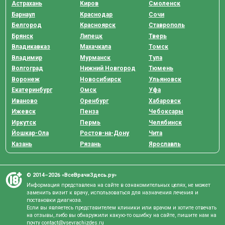
Астрахань
Киров
Смоленск
Барнаул
Краснодар
Сочи
Белгород
Красноярск
Ставрополь
Брянск
Липецк
Тверь
Владикавказ
Махачкала
Томск
Владимир
Мурманск
Тула
Волгоград
Нижний Новгород
Тюмень
Воронеж
Новосибирск
Ульяновск
Екатеринбург
Омск
Уфа
Иваново
Оренбург
Хабаровск
Ижевск
Пенза
Чебоксары
Иркутск
Пермь
Челябинск
Йошкар-Ола
Ростов-на-Дону
Чита
Казань
Рязань
Ярославль
© 2014–2026 «ВсеВрачиЗдесь.ру»
Информация представлена на сайте в ознакомительных целях, не может
заменить визит к врачу, использоваться для назначения лечения и
постановки диагноза.
Если вы являетесь представителем клиники или врачом и хотите отвечать
на отзывы, либо вы обнаружили какую-то ошибку на сайте, пишите нам на
почту
contact@vsevrachizdes.ru