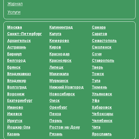
Журнал
Услуги
Москва
Калининград
Самара
Санкт-Петербург
Калуга
Саратов
Архангельск
Кемерово
Севастополь
Астрахань
Киров
Смоленск
Барнаул
Краснодар
Сочи
Белгород
Красноярск
Ставрополь
Брянск
Липецк
Тверь
Владикавказ
Махачкала
Томск
Владимир
Мурманск
Тула
Волгоград
Нижний Новгород
Тюмень
Воронеж
Новосибирск
Ульяновск
Екатеринбург
Омск
Уфа
Иваново
Оренбург
Хабаровск
Ижевск
Пенза
Чебоксары
Иркутск
Пермь
Челябинск
Йошкар-Ола
Ростов-на-Дону
Чита
Казань
Рязань
Ярославль