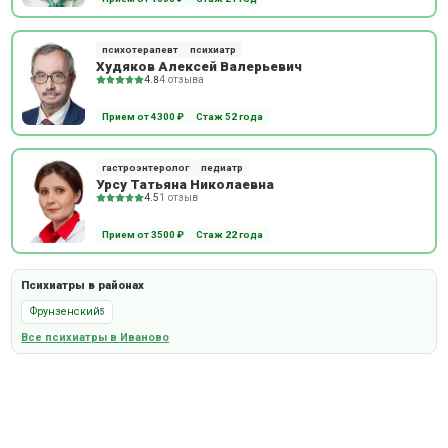
психотерапевт
психиатр
Худяков Алексей Валерьевич
4.8
4 отзыва
Прием от 4300 ₽
Стаж 52 года
гастроэнтеролог
педиатр
Урсу Татьяна Николаевна
4.5
1 отзыв
Прием от 3500 ₽
Стаж 22 года
Психиатры в районах
Фрунзенский
5
Все психиатры в Иваново