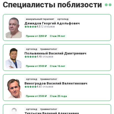
Специалисты поблизости
мануальный терапевт
ортопед
Демидов Георгий Адольфович
4.5
12 отзывов
Прием от 2200 ₽
Стаж 39 лет
ортопед
травматолог
Полывянный Василий Дмитриевич
4.4
8 отзывов
Прием от 3500 ₽
Стаж 16 лет
ортопед
травматолог
Виноградов Василий Валентинович
4.6
5 отзывов
Прием от 3500 ₽
Стаж 23 года
ортопед
травматолог
Туртыгин Валерий Алексеевич