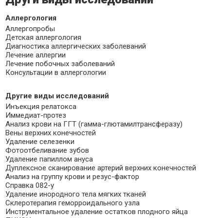
Аллергология
Аллергопробы
Детская аллергология
Диагностика аллергических заболеваний
Лечение аллергии
Лечение побочных заболеваний
Консультации в аллергологии
Другие виды исследований
Инъекция релатокса
Иммедиат-протез
Анализ крови на ГГТ (гамма-глютамилтрансферазу)
Вены верхних конечностей
Удаление селезенки
Фотоотбеливание зубов
Удаление папиллом ануса
Дуплексное сканирование артерий верхних конечностей
Анализ на группу крови и резус-фактор
Справка 082-у
Удаление инородного тела мягких тканей
Склеротерапия геморроидального узла
Инструментальное удаление остатков плодного яйца