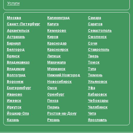
Услуги
Москва
Калининград
Самара
Санкт-Петербург
Калуга
Саратов
Архангельск
Кемерово
Севастополь
Астрахань
Киров
Смоленск
Барнаул
Краснодар
Сочи
Белгород
Красноярск
Ставрополь
Брянск
Липецк
Тверь
Владикавказ
Махачкала
Томск
Владимир
Мурманск
Тула
Волгоград
Нижний Новгород
Тюмень
Воронеж
Новосибирск
Ульяновск
Екатеринбург
Омск
Уфа
Иваново
Оренбург
Хабаровск
Ижевск
Пенза
Чебоксары
Иркутск
Пермь
Челябинск
Йошкар-Ола
Ростов-на-Дону
Чита
Казань
Рязань
Ярославль