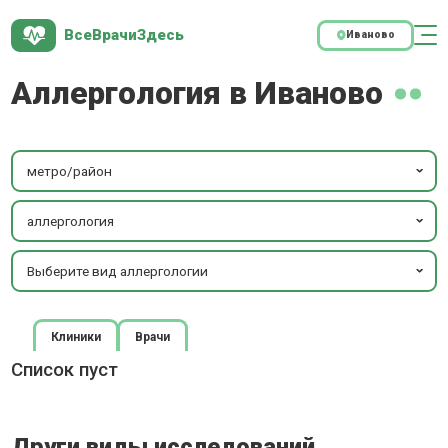
ВсеВрачиЗдесь
Иваново
Аллергология в Иваново
метро/район
аллергология
Выберите вид аллергологии
Клиники
Врачи
Список пуст
Други виды исследований