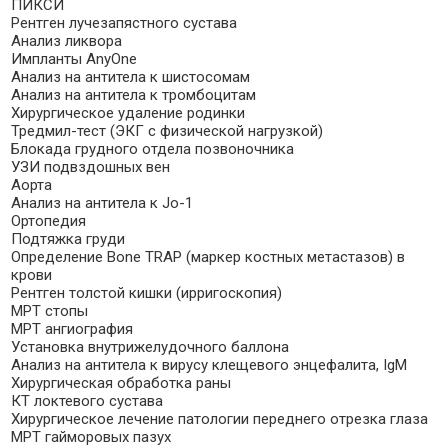
ПИКСИ
Рентген лучезапястного сустава
Анализ ликвора
Импланты AnyOne
Анализ на антитела к шистосомам
Анализ на антитела к тромбоцитам
Хирургическое удаление родинки
Тредмил-тест (ЭКГ с физической нагрузкой)
Блокада грудного отдела позвоночника
УЗИ подвздошных вен
Аорта
Анализ на антитела к Jo-1
Ортопедия
Подтяжка груди
Определение Bone TRAP (маркер костных метастазов) в
крови
Рентген толстой кишки (ирригоскопия)
МРТ стопы
МРТ ангиография
Установка внутрижелудочного баллона
Анализ на антитела к вирусу клещевого энцефалита, IgM
Хирургическая обработка раны
КТ локтевого сустава
Хирургическое лечение патологии переднего отрезка глаза
МРТ гайморовых пазух