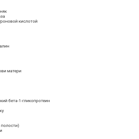
няк
аза
уроновой кислотой
налин
ови матери
кий бета-1-гликопротеин
ку
 полости)
и