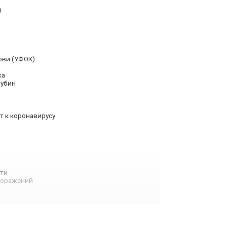
0
ови (УФОК)
ка
рубин
т к коронавирусу
ти
поражений