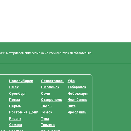
нии материалов гиперссылка на vsevrachizdes.ru обязательна.
Новосибирск
Севастополь
Уфа
Омск
Смоленск
Хабаровск
Оренбург
Сочи
Чебоксары
Пенза
Ставрополь
Челябинск
Пермь
Тверь
Чита
Ростов-на-Дону
Томск
Ярославль
Рязань
Тула
Самара
Тюмень