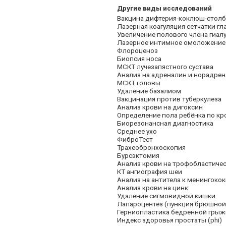
Другие виды исследований
Вакцина дифтерия-коклюш-столб
Лазерная коагуляция сетчатки гл
Увеличение полового члена гиал
Лазерное интимное омоложение
Флороценоз
Биопсия носа
МСКТ лучезапястного сустава
Анализ на адреналин и норадре
МСКТ головы
Удаление базалиом
Вакцинация против туберкулеза
Анализ крови на дигоксин
Определение пола ребёнка по кр
Биорезонансная диагностика
Среднее ухо
ФиброТест
Трахеобронхоскопия
Бурсэктомия
Анализ крови на трофобластичес
КТ ангиография шеи
Анализ на антитела к менингокок
Анализ крови на цинк
Удаление сигмовидной кишки
Лапароцентез (пункция брюшной
Герниопластика бедренной грыж
Индекс здоровья простаты (phi)