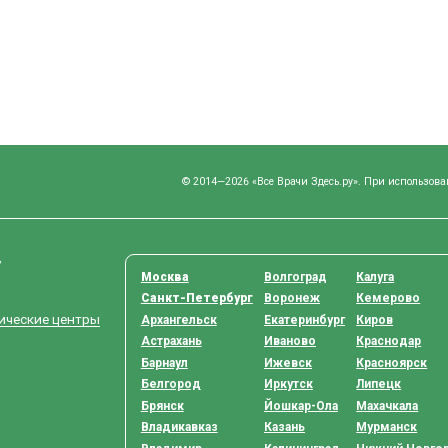
© 2014—2026 «Все Врачи Здесь.ру». При использова
у
Москва
Волгоград
Калуга
Санкт-Петербург
Воронеж
Кемерово
тические центры
Архангельск
Екатеринбург
Киров
Астрахань
Иваново
Краснодар
Барнаул
Ижевск
Красноярск
Белгород
Иркутск
Липецк
Брянск
Йошкар-Ола
Махачкала
Владикавказ
Казань
Мурманск