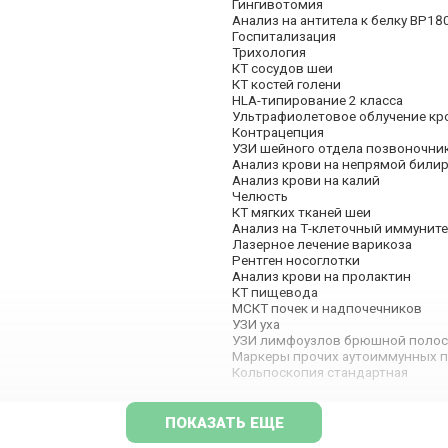
Гингивотомия
Анализ на антитела к белку BP18
Госпитализация
Трихология
КТ сосудов шеи
КТ костей голени
HLA-типирование 2 класса
Ультрафиолетовое облучение кр
Контрацепция
УЗИ шейного отдела позвоночни
Анализ крови на непрямой били
Анализ крови на калий
Челюсть
КТ мягких тканей шеи
Анализ на Т-клеточный иммуните
Лазерное лечение варикоза
Рентген носоглотки
Анализ крови на пролактин
КТ пищевода
МСКТ почек и надпочечников
УЗИ уха
УЗИ лимфоузлов брюшной полос
Маркеры прочих аутоиммунных 
Кольпоскопия стандартная
ПОКАЗАТЬ ЕЩЕ