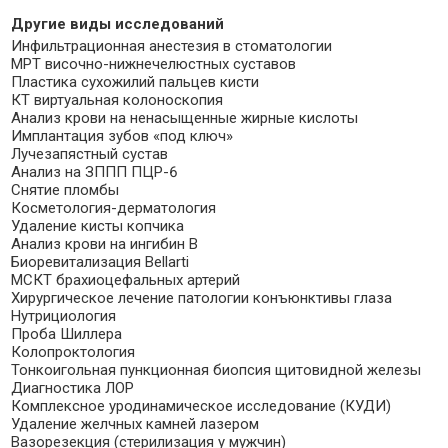
Другие виды исследований
Инфильтрационная анестезия в стоматологии
МРТ височно-нижнечелюстных суставов
Пластика сухожилий пальцев кисти
КТ виртуальная колоноскопия
Анализ крови на ненасыщенные жирные кислоты
Имплантация зубов «под ключ»
Лучезапястный сустав
Анализ на ЗППП ПЦР-6
Снятие пломбы
Косметология-дерматология
Удаление кисты копчика
Анализ крови на ингибин B
Биоревитализация Bellarti
МСКТ брахиоцефальных артерий
Хирургическое лечение патологии конъюнктивы глаза
Нутрициология
Проба Шиллера
Колопроктология
Тонкоигольная пункционная биопсия щитовидной железы
Диагностика ЛОР
Комплексное уродинамическое исследование (КУДИ)
Удаление желчных камней лазером
Вазорезекция (стерилизация у мужчин)