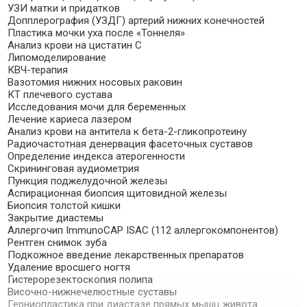
УЗИ матки и придатков
Допплерография (УЗДГ) артерий нижних конечностей
Пластика мочки уха после «​Тоннеля»
Анализ крови на цистатин C
Липомоделирование
КВЧ-терапия
Вазотомия нижних носовых раковин
КТ плечевого сустава
Исследования мочи для беременных
Лечение кариеса лазером
Анализ крови на антитела к бета-2-гликопротеину
Радиочастотная денервация фасеточных суставов
Определение индекса атерогенности
Скрининговая аудиометрия
Пункция поджелудочной железы
Аспирационная биопсия щитовидной железы
Биопсия толстой кишки
Закрытие диастемы
Аллергочип ImmunoCAP ISAC (112 аллергокомпонентов)
Рентген снимок зуба
Подкожное введение лекарственных препаратов
Удаление вросшего ногтя
Гистерорезектоскопия полипа
Височно-нижнечелюстные суставы
Герниопластика при диастазе прямых мышц живота