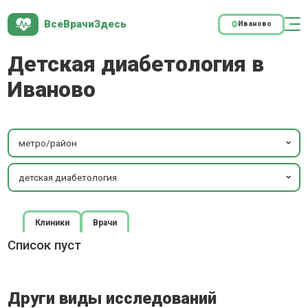
ВсеВрачиЗдесь
Иваново
Детская диабетология в
Иваново
метро/район
детская диабетология
Клиники
Врачи
Список пуст
Други виды исследований