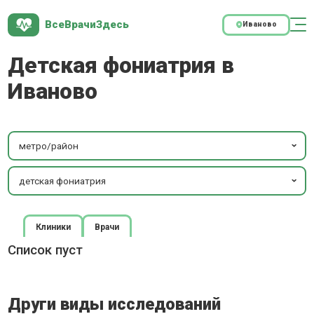
ВсеВрачиЗдесь
Иваново
Детская фониатрия в
Иваново
метро/район
детская фониатрия
Клиники
Врачи
Список пуст
Други виды исследований