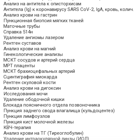
Анализ на антитела к описторхисам
Антитела (Ig) к коронавирусу SARS CoV-2, IgА, кровь, колич.
Анализ крови на гастрин
Пункционная биопсия мягких тканей
Маточные трубы
Справка 514н
Удаление ангиомы лазером
Рентген суставов
Анализ крови на магний
Гинекологические анализы
МСКТ сосудов и артерий сердца
МРТ плаценты
МСКТ брахиоцефальных артерий
Сцинтиграфия миокарда
Рентген скуловой кости
Анализ крови на дигоксин
Исследования мочи
Удаление ободочной кишки
Блокада поясничного отдела позвоночника
Пункция заднего свода влагалища (кульдоцентез)
Пункция лимфоузлов
Пункция кист молочной железы
КВЧ-терапия
Анализ крови на ТГ (Tиреоглобулин)
Удаление интраокулярной линзы (ИОЛ)