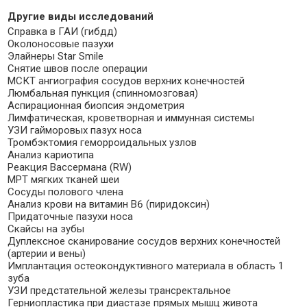
Другие виды исследований
Справка в ГАИ (гибдд)
Околоносовые пазухи
Элайнеры Star Smile
Снятие швов после операции
МСКТ ангиография сосудов верхних конечностей
Люмбальная пункция (спинномозговая)
Аспирационная биопсия эндометрия
Лимфатическая, кроветворная и иммунная системы
УЗИ гайморовых пазух носа
Тромбэктомия геморроидальных узлов
Анализ кариотипа
Реакция Вассермана (RW)
МРТ мягких тканей шеи
Сосуды полового члена
Анализ крови на витамин B6 (пиридоксин)
Придаточные пазухи носа
Скайсы на зубы
Дуплексное сканирование сосудов верхних конечностей
(артерии и вены)
Имплантация остеокондуктивного материала в область 1
зуба
УЗИ предстательной железы трансректальное
Герниопластика при диастазе прямых мышц живота