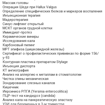
Массаж головы
Операция Шеде при Hallux Valgus
Определение специфических белков и маркеров воспаления
Инъекционная терапия
Мадеротерапия
Синус-лифтинг открытый
МСКТ органов грудной клетки
Иммедиат-протез
Керамические виниры
Исследования кала
Карбоновый пилинг
МРТ эпифиза (шишковидной железы)
Сертификат о профилактических прививках по форме 156/
у-93
Контурная пластика препаратом Stylage
Инъекция диспорта
КТ ангиография
Анализ на аллергию к металлам в стоматологии
Чистка спины механическая
Зондирование слезных каналов
Кишечник
Иерсиниоз РПГА (Yersinia enterocolitica)
ПЦР-тест на кандидоз (candida)
Анализ кала на панкреатическую эластазу
УЗИ для беременных в 3-м триместре