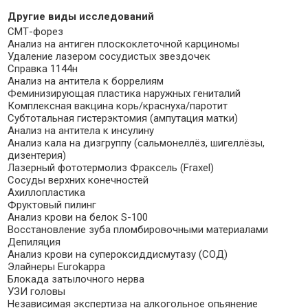
Другие виды исследований
СМТ-форез
Анализ на антиген плоскоклеточной карциномы
Удаление лазером сосудистых звездочек
Справка 1144н
Анализ на антитела к боррелиям
Феминизирующая пластика наружных гениталий
Комплексная вакцина корь/краснуха/паротит
Субтотальная гистерэктомия (ампутация матки)
Анализ на антитела к инсулину
Анализ кала на дизгруппу (сальмонеллёз, шигеллёзы,
дизентерия)
Лазерный фототермолиз Фраксель (Fraxel)
Сосуды верхних конечностей
Ахиллопластика
Фруктовый пилинг
Анализ крови на белок S-100
Восстановление зуба пломбировочными материалами
Депиляция
Анализ крови на супероксиддисмутазу (СОД)
Элайнеры Eurokappa
Блокада затылочного нерва
УЗИ головы
Независимая экспертиза на алкогольное опьянение