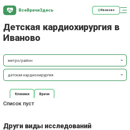
ВсеВрачиЗдесь
Иваново
Детская кардиохирургия в
Иваново
метро/район
детская кардиохирургия
Клиники
Врачи
Список пуст
Други виды исследований