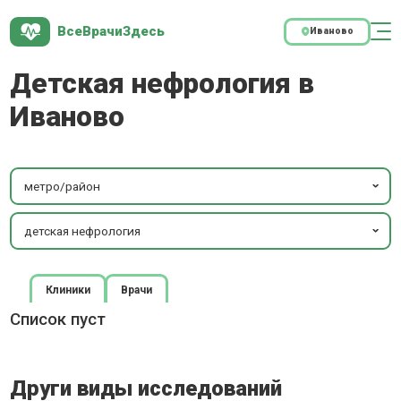
ВсеВрачиЗдесь
Иваново
Детская нефрология в
Иваново
метро/район
детская нефрология
Клиники
Врачи
Список пуст
Други виды исследований