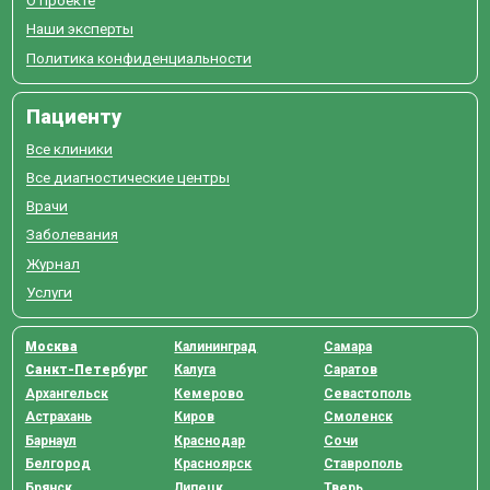
О проекте
Наши эксперты
Политика конфиденциальности
Пациенту
Все клиники
Все диагностические центры
Врачи
Заболевания
Журнал
Услуги
Москва
Калининград
Самара
Санкт-Петербург
Калуга
Саратов
Архангельск
Кемерово
Севастополь
Астрахань
Киров
Смоленск
Барнаул
Краснодар
Сочи
Белгород
Красноярск
Ставрополь
Брянск
Липецк
Тверь