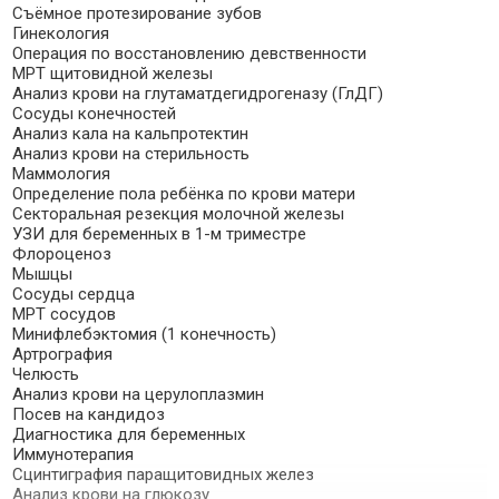
Съёмное протезирование зубов
Гинекология
Операция по восстановлению девственности
МРТ щитовидной железы
Анализ крови на глутаматдегидрогеназу (ГлДГ)
Сосуды конечностей
Анализ кала на кальпротектин
Анализ крови на стерильность
Маммология
Определение пола ребёнка по крови матери
Секторальная резекция молочной железы
УЗИ для беременных в 1-м триместре
Флороценоз
Мышцы
Сосуды сердца
МРТ сосудов
Минифлебэктомия (1 конечность)
Артрография
Челюсть
Анализ крови на церулоплазмин
Посев на кандидоз
Диагностика для беременных
Иммунотерапия
Сцинтиграфия паращитовидных желез
Анализ крови на глюкозу