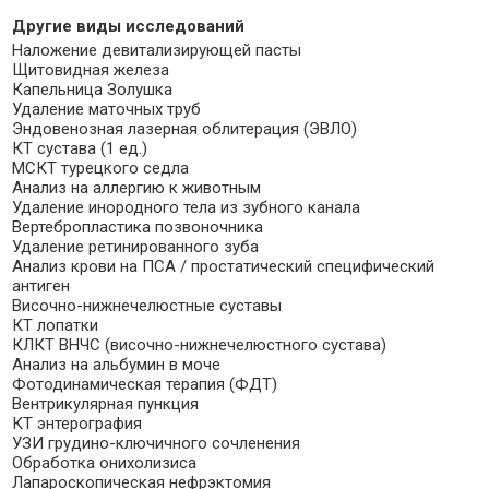
Другие виды исследований
Наложение девитализирующей пасты
Щитовидная железа
Капельница Золушка
Удаление маточных труб
Эндовенозная лазерная облитерация (ЭВЛО)
КТ сустава (1 ед.)
МСКТ турецкого седла
Анализ на аллергию к животным
Удаление инородного тела из зубного канала
Вертебропластика позвоночника
Удаление ретинированного зуба
Анализ крови на ПСА / простатический специфический
антиген
Височно-нижнечелюстные суставы
КТ лопатки
КЛКТ ВНЧС (височно-нижнечелюстного сустава)
Анализ на альбумин в моче
Фотодинамическая терапия (ФДТ)
Вентрикулярная пункция
КТ энтерография
УЗИ грудино-ключичного сочленения
Обработка онихолизиса
Лапароскопическая нефрэктомия