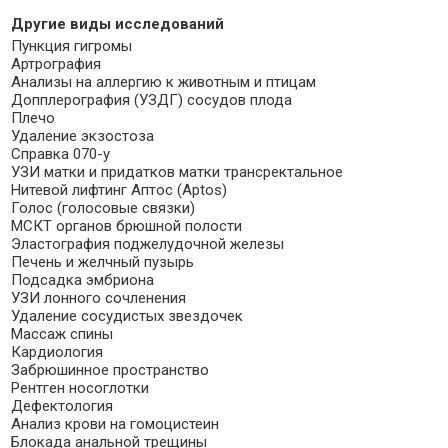
Другие виды исследований
Пункция гигромы
Артрография
Анализы на аллергию к животным и птицам
Допплерография (УЗДГ) сосудов плода
Плечо
Удаление экзостоза
Справка 070-у
УЗИ матки и придатков матки трансректальное
Нитевой лифтинг Аптос (Aptos)
Голос (голосовые связки)
МСКТ органов брюшной полости
Эластография поджелудочной железы
Печень и желчный пузырь
Подсадка эмбриона
УЗИ лонного сочленения
Удаление сосудистых звездочек
Массаж спины
Кардиология
Забрюшинное пространство
Рентген носоглотки
Дефектология
Анализ крови на гомоцистеин
Блокада анальной трещины