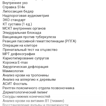
Внутреннее ухо
Справка 514н
Липосакция бедер
Надпороговая аудиометрия
ЭКО стандарт
КТ сустава (1 ед.)
МСКТ внутренних органов
Эпидуральная блокада
Вакцинация против туберкулеза
Реакция пассивной гемагглютинации (РПГА)
Операции на клиторе
Пренатальный тест на отцовство
МРТ дефекография
Кариотипирование супругов
Коронка E-max
Хирургическая дефлорация
Маммология
Анализ крови на тропонины
Анализ на аллергию к деревьям
АСИТ Фосталь
Рентген поясничного отдела позвоночника
Дерматологический пилинг
Сосуды нижних конечностей
Анализ крови на витамин B1 (тиамин)
Восстановление вульвы и промежности