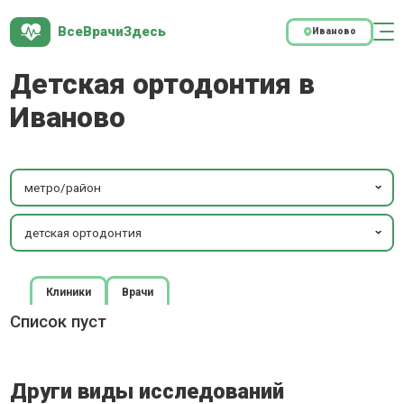
ВсеВрачиЗдесь
Иваново
Детская ортодонтия в
Иваново
метро/район
детская ортодонтия
Клиники
Врачи
Список пуст
Други виды исследований