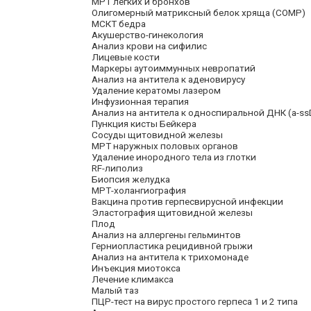
МРТ легких и бронхов
Олигомерный матриксный белок хряща (COMP)
МСКТ бедра
Акушерство-гинекология
Анализ крови на сифилис
Лицевые кости
Маркеры аутоиммунных невропатий
Анализ на антитела к аденовирусу
Удаление кератомы лазером
Инфузионная терапия
Анализ на антитела к односпиральной ДНК (a-s
Пункция кисты Бейкера
Сосуды щитовидной железы
МРТ наружных половых органов
Удаление инородного тела из глотки
RF-липолиз
Биопсия желудка
МРТ-холангиография
Вакцина против герпесвирусной инфекции
Эластография щитовидной железы
Плод
Анализ на аллергены гельминтов
Герниопластика рецидивной грыжи
Анализ на антитела к трихомонаде
Инъекция миотокса
Лечение климакса
Малый таз
ПЦР-тест на вирус простого герпеса 1 и 2 типа