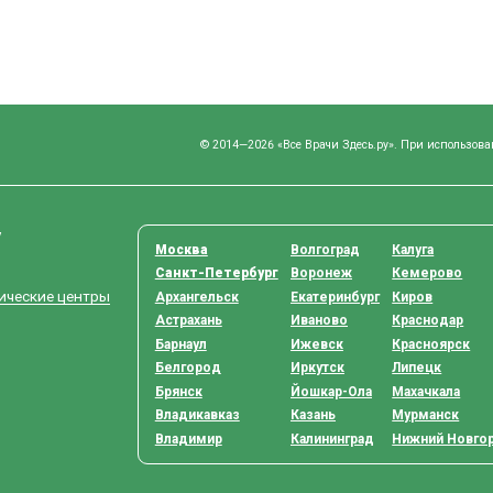
© 2014—2026 «Все Врачи Здесь.ру». При использова
у
Москва
Волгоград
Калуга
Санкт-Петербург
Воронеж
Кемерово
тические центры
Архангельск
Екатеринбург
Киров
Астрахань
Иваново
Краснодар
Барнаул
Ижевск
Красноярск
Белгород
Иркутск
Липецк
Брянск
Йошкар-Ола
Махачкала
Владикавказ
Казань
Мурманск
Владимир
Калининград
Нижний Новго