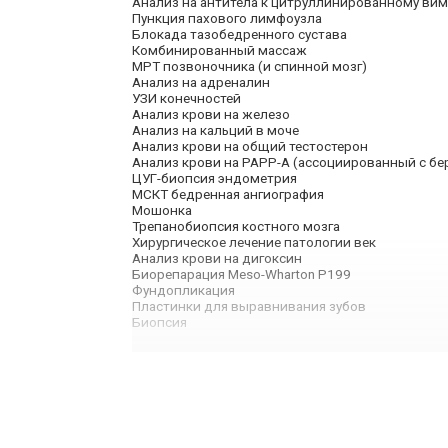
Анализ на антитела к цитруллинированному вим
Пункция пахового лимфоузла
Блокада тазобедренного сустава
Комбинированный массаж
МРТ позвоночника (и спинной мозг)
Анализ на адреналин
УЗИ конечностей
Анализ крови на железо
Анализ на кальций в моче
Анализ крови на общий тестостерон
Анализ крови на PAPP-A (ассоциированный с бе
ЦУГ-биопсия эндометрия
МСКТ бедренная ангиография
Мошонка
Трепанобиопсия костного мозга
Хирургическое лечение патологии век
Анализ крови на дигоксин
Биорепарация Meso-Wharton P199
Фундопликация
Пластинки для выравнивания зубов
Биопсия