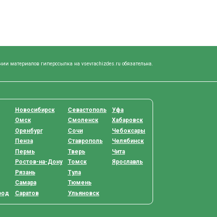
нии материалов гиперссылка на vsevrachizdes.ru обязательна.
Новосибирск
Севастополь
Уфа
Омск
Смоленск
Хабаровск
Оренбург
Сочи
Чебоксары
Пенза
Ставрополь
Челябинск
Пермь
Тверь
Чита
Ростов-на-Дону
Томск
Ярославль
Рязань
Тула
Самара
Тюмень
род
Саратов
Ульяновск