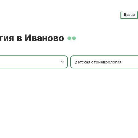
Врачи
гия в Иваново
детская отоневрология