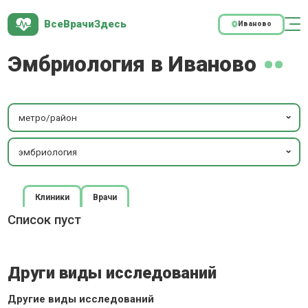
ВсеВрачиЗдесь
Иваново
Эмбриология в Иваново
метро/район
эмбриология
Клиники
Врачи
Список пуст
Други виды исследований
Другие виды исследований