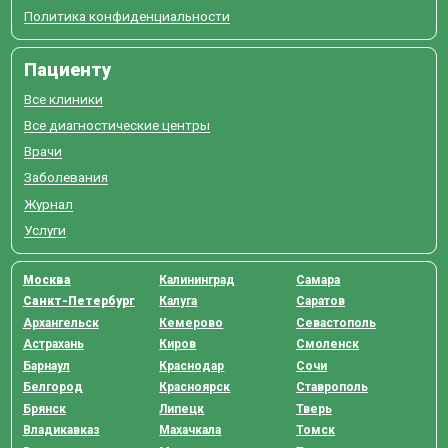
Политика конфиденциальности
Пациенту
Все клиники
Все диагностические центры
Врачи
Заболевания
Журнал
Услуги
Москва
Калининград
Самара
Санкт-Петербург
Калуга
Саратов
Архангельск
Кемерово
Севастополь
Астрахань
Киров
Смоленск
Барнаул
Краснодар
Сочи
Белгород
Красноярск
Ставрополь
Брянск
Липецк
Тверь
Владикавказ
Махачкала
Томск