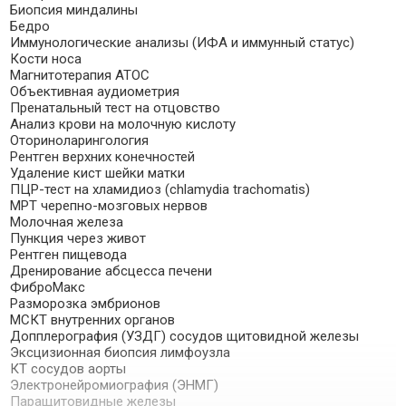
Биопсия миндалины
Бедро
Иммунологические анализы (ИФА и иммунный статус)
Кости носа
Магнитотерапия АТОС
Объективная аудиометрия
Пренатальный тест на отцовство
Анализ крови на молочную кислоту
Оториноларингология
Рентген верхних конечностей
Удаление кист шейки матки
ПЦР-тест на хламидиоз (chlamydia trachomatis)
МРТ черепно-мозговых нервов
Молочная железа
Пункция через живот
Рентген пищевода
Дренирование абсцесса печени
ФиброМакс
Разморозка эмбрионов
МСКТ внутренних органов
Допплерография (УЗДГ) сосудов щитовидной железы
Эксцизионная биопсия лимфоузла
КТ сосудов аорты
Электронейромиография (ЭНМГ)
Паращитовидные железы