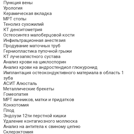
Пункция вены
Урология
Керамическая вкладка
МРТ стопы
Тенолиз сухожилий
КТ денситометрия
Остеосинтез малоберцовой кости
Инфильтрационная анестезия
Продувание маточных труб
Герниопластика пупочной грыжи
КТ лучезапястного сустава
Анализ крови на циклоспорин
Анализ крови на андростендиол глюкуронид
Имплантация остеокондуктивного материала в область 1
зуба
АСИТ Алюсталь
Металлические брекеты
Гомеопатия
МРТ яичников, матки и придатков
Конхотомия
Плод
Эндоузи 12ти перстной кишки
Удаление контагиозного моллюска
Анализ на антитела к свиному цепню
Склерэктомия