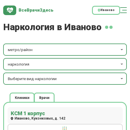
ВсеВрачиЗдесь
Иваново
Наркология в Иваново
метро/район
наркология
Выберите вид наркологии
Клиники
Врачи
КСМ 1 корпус
Иваново, Куконковых, д. 142