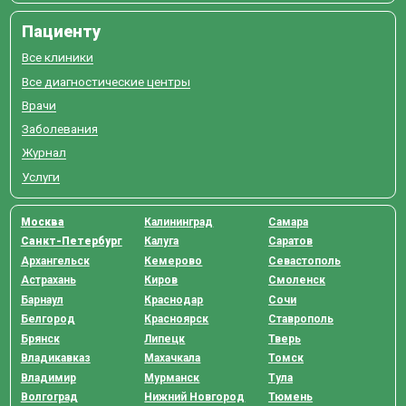
Пациенту
Все клиники
Все диагностические центры
Врачи
Заболевания
Журнал
Услуги
Москва
Калининград
Самара
Санкт-Петербург
Калуга
Саратов
Архангельск
Кемерово
Севастополь
Астрахань
Киров
Смоленск
Барнаул
Краснодар
Сочи
Белгород
Красноярск
Ставрополь
Брянск
Липецк
Тверь
Владикавказ
Махачкала
Томск
Владимир
Мурманск
Тула
Волгоград
Нижний Новгород
Тюмень