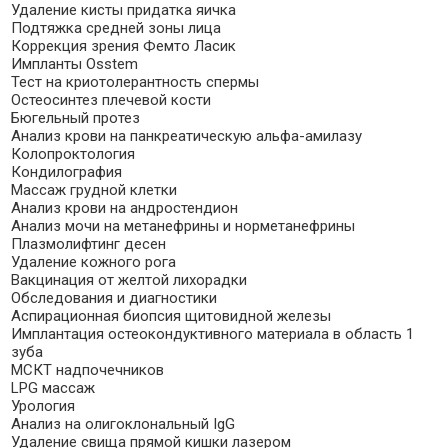
Удаление кисты придатка яичка
Подтяжка средней зоны лица
Коррекция зрения Фемто Ласик
Импланты Osstem
Тест на криотолерантность спермы
Остеосинтез плечевой кости
Бюгельный протез
Анализ крови на панкреатическую альфа-амилазу
Колопроктология
Кондилография
Массаж грудной клетки
Анализ крови на андростендион
Анализ мочи на метанефрины и норметанефрины
Плазмолифтинг десен
Удаление кожного рога
Вакцинация от желтой лихорадки
Обследования и диагностики
Аспирационная биопсия щитовидной железы
Имплантация остеокондуктивного материала в область 1
зуба
МСКТ надпочечников
LPG массаж
Урология
Анализ на олигоклональный IgG
Удаление свища прямой кишки лазером