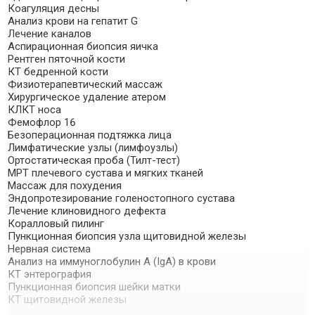
Коагуляция десны
Анализ крови на гепатит G
Лечение каналов
Аспирационная биопсия яичка
Рентген пяточной кости
КТ бедренной кости
Физиотерапевтический массаж
Хирургическое удаление атером
КЛКТ носа
Фемофлор 16
Безоперационная подтяжка лица
Лимфатические узлы (лимфоузлы)
Ортостатическая проба (Тилт-тест)
МРТ плечевого сустава и мягких тканей
Массаж для похудения
Эндопротезирование голеностопного сустава
Лечение клиновидного дефекта
Коралловый пилинг
Пункционная биопсия узла щитовидной железы
Нервная система
Анализ на иммуноглобулин А (IgA) в крови
КТ энтерография
Пункционная биопсия шейки матки
КТ щитовидной железы